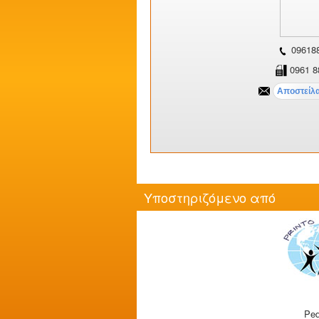
09618
0961 8
Υποστηριζόμενο από
Ped