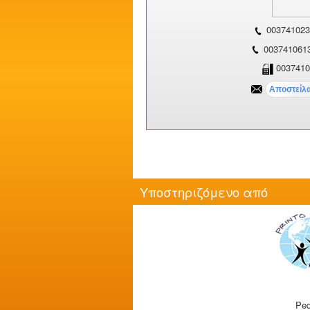
003741023
003741061
0037410
Υποστηριζόμενο από
Ped