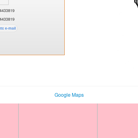
4433819
4433819
Google Maps