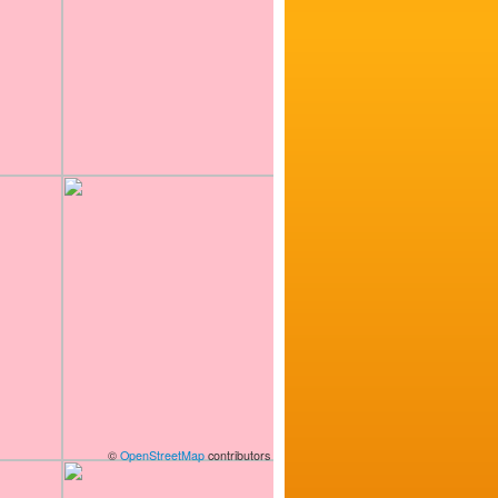
©
OpenStreetMap
contributors