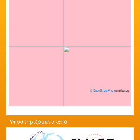
©
OpenStreetMap
contributors
Υποστηριζόμενο από