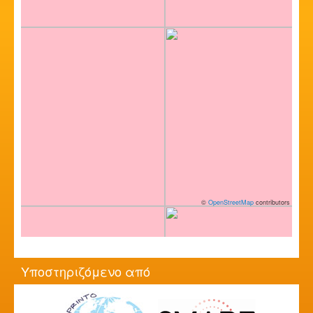
©
OpenStreetMap
contributors
Υποστηριζόμενο από