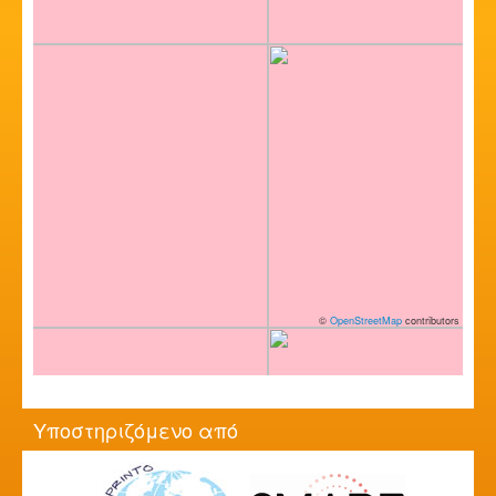
©
OpenStreetMap
contributors
Υποστηριζόμενο από