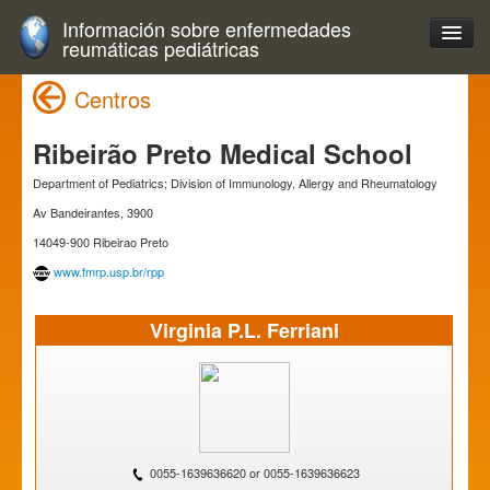
Información sobre enfermedades
reumáticas pediátricas
Centros
Ribeirão Preto Medical School
Department of Pediatrics; Division of Immunology, Allergy and Rheumatology
Av Bandeirantes, 3900
14049-900 Ribeirao Preto
www.fmrp.usp.br/rpp
Virginia P.L. Ferriani
0055-1639636620 or 0055-1639636623