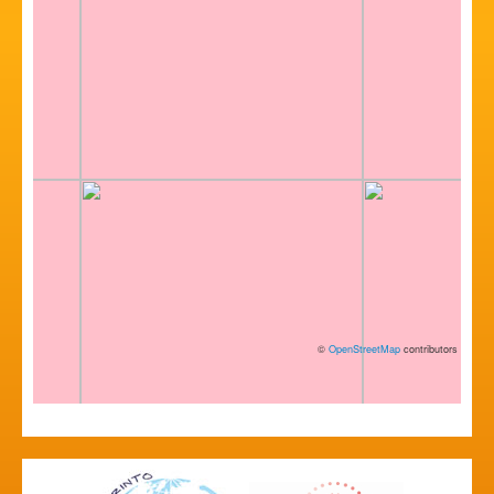
©
OpenStreetMap
contributors