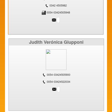
0342 4505982
0054-03424505948
Judith Verónica Giupponi
0054-03424505900
0054-03424522034