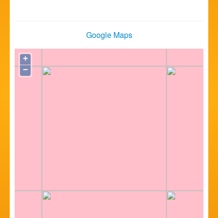
Google Maps
+
−