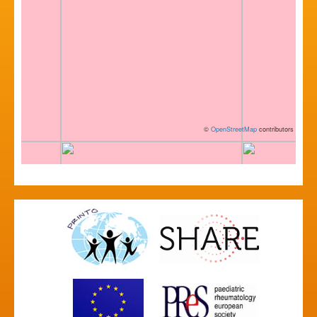
©
OpenStreetMap
contributors