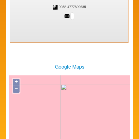
0052-4777809635
Google Maps
+
−