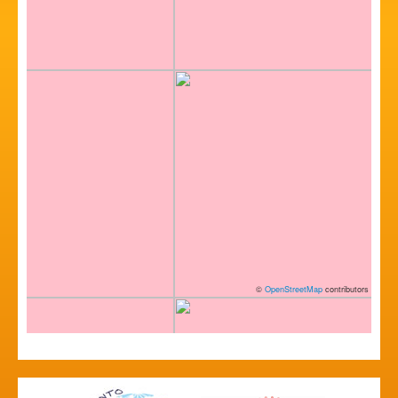
©
OpenStreetMap
contributors