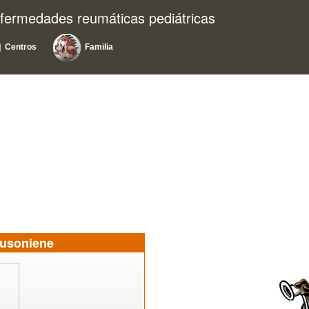
nfermedades reumáticas pediátricas
Centros
Familia
Rusoniene