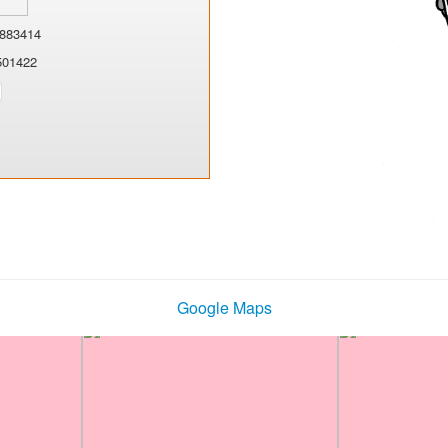
883414
501422
Google Maps