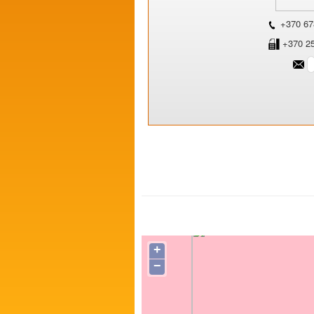
+370 67
+370 2
+
−