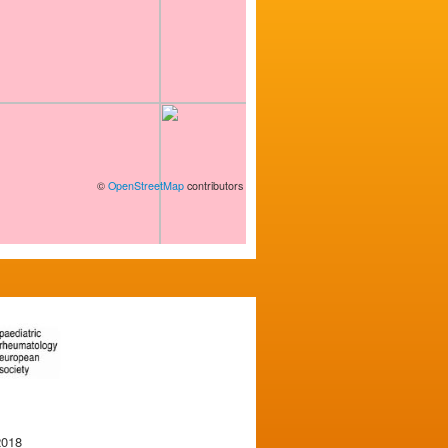
©
OpenStreetMap
contributors
2018