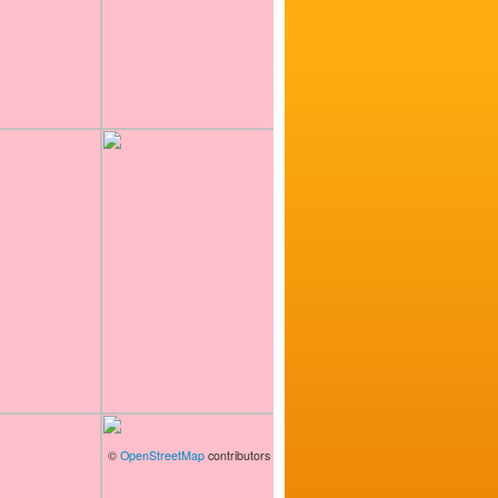
©
OpenStreetMap
contributors