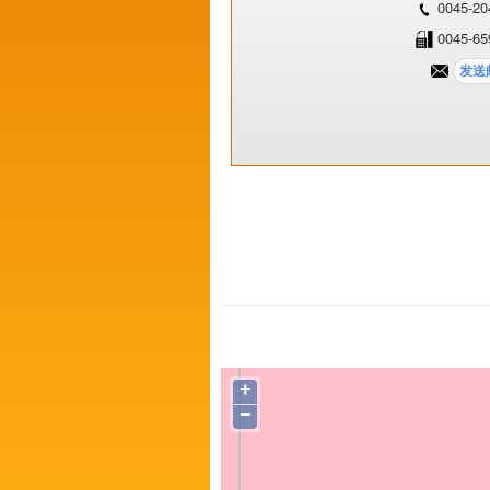
0045-20
0045-65
+
−