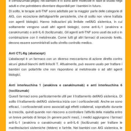
e certolizumab pegol) nei bambini e vi sono altre molecole in fase di studio negli
adulti e che potrebbero diventare disponibili per i bambini in futuro.
Di solito, le terapie anti-TNF sono adottate per la maggior parte delle categorie di
AIG, con eccezione dell’oligoartrite persistente, che di solito non viene trattata
con agenti biologici. Hanno indicazioni più limitate nell’AIG sistemica, in cui
solitamente vengono usati altri agenti biologici, come anti-IL-1 (anakinra e
canakinumab) o anti-IL-6 (tocilizumab). Gli agenti anti-TNF sono usati da soli o in
combinazione con il metotrexate. Come tutti gli altri farmaci di secondo livello,
devono essere somministrati sotto stretto controllo medico.
Anti CTL4Ig (abatacept)
L’abatacept è un farmaco con un diverso meccanismo di azione diretto contro
alcuni globuli bianchi detti linfociti T. Attualmente, può essere usato per trattare i
bambini con poliartrite che non rispondono al metotrexate o ad altri agenti
biologici.
Anti interleuchina 1 (anakinra e canakinumab) e anti interleuchina 6
(tocilizumab)
Questi farmaci sono particolarmente utili per il trattamento dell’AIG sistemica. Di
solito il trattamento dell’AIG sistemica inizia con i corticosteroidi. Anche se sono
efficaci, i corticosteroidi sono associati agli effetti collaterali, soprattutto durante
la crescita, quindi quando non riescono a controllare l’attività della malattia entro
un breve periodo di tempo (in genere pochi mesi), i medici aggiungono i farmaci
anti-IL-1 (anakinra o canakinumab) o anti-IL-6 (tocilizumab) per trattare le
manifestazioni sistemiche (febbre) e l’artrite. Nei bambini con AIG sistemica, le