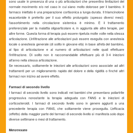
sono usate in presenza di una o più articolazioni che presentino limitazioni del
normale movimento e/o nel caso in cui siano molto dolorose per il bambino. Il
farmaco iniettato è una preparazione cortisonica a lunga durata. Il triamcinolone
esacetonide è preferito per il suo effetto prolungato (spesso diversi mesi):
l’assorbimento nella circolazione sistemica è minimo. È il trattamento
preferenziale per la malattia oligoarticolare e, in aggiunta alle altre terapie, per
altre forme. Questa forma di terapia può essere ripetuta molte volte nella stessa
articolazione. L’infiltrazione alle articolazioni può essere eseguita con anestesia
locale o anestesia generale (di solito in giovane età) in base all’età del bambino,
al tipo di articolazione e al numero di articolazioni nelle quali effettuare
l’infiltrazione. Di solito non è raccomandabile effettuare più di 3-4 iniezioni
all’anno nella stessa articolazione.
Se necessario, solitamente le iniezioni alle articolazioni sono associate ad altri
trattamenti per un miglioramento rapido del dolore e della rigidità o finché altri
farmaci non inizino ad avere effetto.
Farmaci di secondo livello
I farmaci di secondo livello sono indicati nei bambini che presentano poliartrite
progressiva nonostante la terapia adeguata con FANS e le iniezioni di
corticosteroidi. I farmaci di secondo livello sono in genere aggiunti a una
precedente terapia con FANS, che solitamente viene proseguita. L’efficacia
(effetto) della maggior parte dei farmaci di secondo livello si manifesta solo dopo
diverse settimane o mesi di trattamento.
Metotrexate