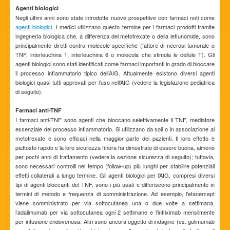
Agenti biologici
Negli ultimi anni sono state introdotte nuove prospettive con farmaci noti come
agenti biologici
. I medici utilizzano questo termine per i farmaci prodotti tramite
ingegneria biologica che, a differenza del metotrexate o della leflunomide, sono
principalmente diretti contro molecole specifiche (fattore di necrosi tumorale o
TNF, interleuchina 1, interleuchina 6 o molecola che stimola le cellule T). Gli
agenti biologici sono stati identificati come farmaci importanti in grado di bloccare
il processo infiammatorio tipico dell’AIG. Attualmente esistono diversi agenti
biologici quasi tutti approvati per l’uso nell’AIG (vedere la legislazione pediatrica
di seguito).
Farmaci anti-TNF
I farmaci anti-TNF sono agenti che bloccano selettivamente il TNF, mediatore
essenziale del processo infiammatorio. Si utilizzano da soli o in associazione al
metotrexate e sono efficaci nella maggior parte dei pazienti. Il loro effetto è
piuttosto rapido e la loro sicurezza finora ha dimostrato di essere buona, almeno
per pochi anni di trattamento (vedere la sezione sicurezza di seguito); tuttavia,
sono necessari controlli nel tempo (follow-up) più lunghi per stabilire potenziali
effetti collaterali a lungo termine. Gli agenti biologici per l’AIG, compresi diversi
tipi di agenti bloccanti del TNF, sono i più usati e differiscono principalmente in
termini di metodo e frequenza di somministrazione. Ad esempio, l’etanercept
viene somministrato per via sottocutanea una o due volte a settimana,
l’adalimumab per via sottocutanea ogni 2 settimane e l’infliximab mensilmente
per infusione endovenosa. Altri sono ancora oggetto di indagine (es. golimumab