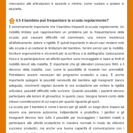
meccanico alle articolazioni è assente o minimo, come nuotare o andare in
bicicletta.
4.5 Il bambino può frequentare la scuola regolarmente?
È estremamente importante che il bambino frequenti la scuola regolarmente. Un
mobilità limitata può rappresentare un problema per la frequentazione della
scuola; può causare difficoltà nel camminare, una minore resistenza
all’affaticamento, dolore o rigidità. È quindi importante in alcuni casi rendere note
alla scuola e ai coetanei le limitazioni del bambino, fornire servizi per la mobilità,
forniture ergonomiche e strumenti per la scrittura o la dattilografia. L’educazione
fisica e la partecipazione ad attività sportive sono incoraggiate in base ai limiti di
mobilità dovuti alla malattia. È importante che gli allenatori conoscano l’AIG e il
decorso della malattia, così come la possibilità di ricadute non prevedibili.
Potrebbero essere necessari dei programmi scolastici a casa. È anche
importante spiegare le possibili necessità del bambino agli insegnanti: banco
adeguato, movimenti regolari durante le ore scolastiche per evitare la rigidità
articolare, possibili difficoltà nello scrivere. Quando possibile, i pazienti devono
partecipare alle lezioni di ginnastica; in questo caso, bisogna tenere conto delle
stesse considerazioni di cui sopra per quanto riguarda gli sport.
La scuola per il bambino è come il lavoro per gli adulti: un luogo dove impara ad
essere una persona autonoma, indipendente e produttiva. I genitori e gli
insegnanti devono fare tutto il possibile per incoraggiare i bambini malati a
partecipare alle attività scolastiche in maniera normale in modo da ottenere
successi scolastici, ma anche una buona capacità di comunicazione con i