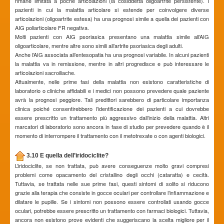
rimane limitata a poche articolazioni (la cosiddetta oligoartrite persistente). I
pazienti in cui la malattia articolare si estende per coinvolgere diverse
articolazioni (oligoartrite estesa) ha una prognosi simile a quella dei pazienti con
AIG poliarticolare FR negativa.
Molti pazienti con AIG psoriasica presentano una malattia simile all’AIG
oligoarticolare, mentre altre sono simili all’artrite psoriasica degli adulti.
Anche l’AIG associata all’entesopatia ha una prognosi variabile. In alcuni pazienti
la malattia va in remissione, mentre in altri progredisce e può interessare le
articolazioni sacroiliache.
Attualmente, nelle prime fasi della malattia non esistono caratteristiche di
laboratorio o cliniche affidabili e i medici non possono prevedere quale paziente
avrà la prognosi peggiore. Tali predittori sarebbero di particolare importanza
clinica poiché consentirebbero l’identificazione dei pazienti a cui dovrebbe
essere prescritto un trattamento più aggressivo dall’inizio della malattia. Altri
marcatori di laboratorio sono ancora in fase di studio per prevedere quando è il
momento di interrompere il trattamento con il metotrexate o con agenti biologici.
3.10 E quella dell’iridociclite?
L’iridociclite, se non trattata, può avere conseguenze molto gravi compresi
problemi come opacamento del cristallino degli occhi (cataratta) e cecità.
Tuttavia, se trattata nelle sue prime fasi, questi sintomi di solito si riducono
grazie alla terapia che consiste in gocce oculari per controllare l’infiammazione e
dilatare le pupille. Se i sintomi non possono essere controllati usando gocce
oculari, potrebbe essere prescritto un trattamento con farmaci biologici. Tuttavia,
ancora non esistono prove evidenti che suggeriscano la scelta migliore per il