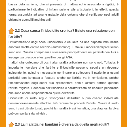
bassa della schiena, che si presenta di mattina ed è associato a rigidità, è
particolarmente indicativo di infiammazione alle articolazioni. In effetti, questa
forma assomiglia ad alcune malattie della colonna che si verificano negli adulti
chiamate spondiliti anchilosanti.
2.2 Cosa causa l’iridociclite cronica? Esiste una relazione con
l’artrite?
L’infiammazione degli occhi (iridociclite) è causata da una risposta immunitaria
anomala diretta contro l’occhio (autoimmune). Tuttavia, i meccanismi precisi non
sono noti. Questa complicanza si osserva principalmente nei pazienti con AIG a
insorgenza precoce e test positivo per gli ANA.
I fattori che collegano gli occhi alla malattia articolare non sono noti. Tuttavia, è
importante ricordare che l’artrite e l’iridociclite possono seguire un decorso
indipendente, quindi è necessario continuare a sottoporre il paziente a esami
periodici con lampada a fessura anche se l’artrite va in remissione, poiché
l’infiammazione degli occhi può ripresentarsi senza sintomi perfino quando
l’artrite migliora. Il decorso dell’iridociclite è caratterizzato da ricadute periodiche
che sono anche indipendenti da quelle dell’artrite.
L’iridociclite di solito segue l’insorgenza dell’artrite o può essere individuata
contemporaneamente all’artrite. Più raramente precede l’artrite. Questi di solito
sono i casi più sfortunati; poiché la malattia è asintomatica, una diagnosi tardiva
può comportare danni visivi.
2.3 La malattia nei bambini è diversa da quella negli adulti?