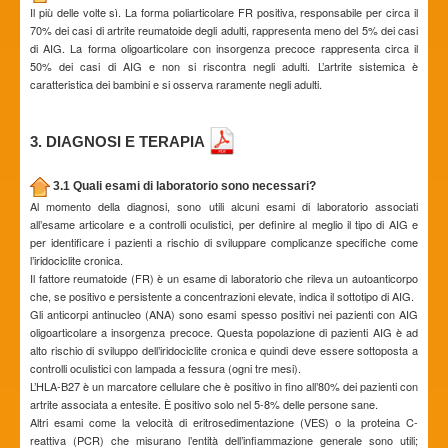
Il più delle volte sì. La forma poliarticolare FR positiva, responsabile per circa il
70% dei casi di artrite reumatoide degli adulti, rappresenta meno del 5% dei casi
di AIG. La forma oligoarticolare con insorgenza precoce rappresenta circa il
50% dei casi di AIG e non si riscontra negli adulti. L’artrite sistemica è
caratteristica dei bambini e si osserva raramente negli adulti.
3. DIAGNOSI E TERAPIA
3.1 Quali esami di laboratorio sono necessari?
Al momento della diagnosi, sono utili alcuni esami di laboratorio associati
all’esame articolare e a controlli oculistici, per definire al meglio il tipo di AIG e
per identificare i pazienti a rischio di sviluppare complicanze specifiche come
l’iridociclite cronica.
Il fattore reumatoide (FR) è un esame di laboratorio che rileva un autoanticorpo
che, se positivo e persistente a concentrazioni elevate, indica il sottotipo di AIG.
Gli anticorpi antinucleo (ANA) sono esami spesso positivi nei pazienti con AIG
oligoarticolare a insorgenza precoce. Questa popolazione di pazienti AIG è ad
alto rischio di sviluppo dell’iridociclite cronica e quindi deve essere sottoposta a
controlli oculistici con lampada a fessura (ogni tre mesi).
L’HLA-B27 è un marcatore cellulare che è positivo in fino all’80% dei pazienti con
artrite associata a entesite. È positivo solo nel 5-8% delle persone sane.
Altri esami come la velocità di eritrosedimentazione (VES) o la proteina C-
reattiva (PCR) che misurano l’entità dell’infiammazione generale sono utili;