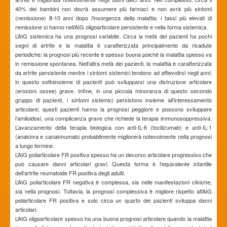
40% dei bambini non dovrà assumere più farmaci e non avrà più sintomi
(remissione) 8-10 anni dopo l’insorgenza della malattia; i tassi più elevati di
remissione si hanno nell’AIG oligoarticolare persistente e nella forma sistemica.
L’AIG sistemica ha una prognosi variabile. Circa la metà dei pazienti ha pochi
segni di artrite e la malattia è caratterizzata principalmente da ricadute
periodiche; la prognosi più recente è spesso buona poiché la malattia spesso va
in remissione spontanea. Nell’altra metà dei pazienti, la malattia è caratterizzata
da artrite persistente mentre i sintomi sistemici tendono ad affievolirsi negli anni;
in questo sottoinsieme di pazienti può svilupparsi una distruzione articolare
(erosioni ossee) grave. Infine, in una piccola minoranza di questo secondo
gruppo di pazienti, i sintomi sistemici persistono insieme all’interessamento
articolare; questi pazienti hanno la prognosi peggiore e possono sviluppare
l’amiloidosi, una complicanza grave che richiede la terapia immunosoppressiva.
L’avanzamento della terapia biologica con anti-IL-6 (tocilizumab) e anti-IL-1
(anakinra e canakinumab) probabilmente migliorerà notevolmente nella prognosi
a lungo termine.
L’AIG poliarticolare FR positiva spesso ha un decorso articolare progressivo che
può causare danni articolari gravi. Questa forma è l’equivalente infantile
dell’artrite reumatoide FR positiva degli adulti.
L’AIG poliarticolare FR negativa è complessa, sia nelle manifestazioni cliniche,
sia nella prognosi. Tuttavia, la prognosi complessiva è migliore rispetto all’AIG
poliarticolare FR positiva e solo circa un quarto dei pazienti sviluppa danni
articolari.
L’AIG oligoarticolare spesso ha una buona prognosi articolare quando la malattia