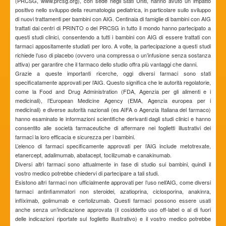
(PRCSG, www.prcsg.org), con sede negli Stati Uniti, hanno avuto un impatto
positivo nello sviluppo della reumatologia pediatrica, in particolare sullo sviluppo
di nuovi trattamenti per bambini con AIG. Centinaia di famiglie di bambini con AIG
trattati dai centri di PRINTO o del PRCSG in tutto il mondo hanno partecipato a
questi studi clinici, consentendo a tutti i bambini con AIG di essere trattati con
farmaci appositamente studiati per loro. A volte, la partecipazione a questi studi
richiede l’uso di placebo (ovvero una compressa o un’infusione senza sostanza
attiva) per garantire che il farmaco dello studio offra più vantaggi che danni.
Grazie a queste importanti ricerche, oggi diversi farmaci sono stati
specificatamente approvati per l’AIG. Questo significa che le autorità regolatorie,
come la Food and Drug Administration (FDA, Agenzia per gli alimenti e i
medicinali), l’European Medicine Agency (EMA, Agenzia europea per i
medicinali) e diverse autorità nazionali (es AIFA o Agenzia Italiana del farmaco)
hanno esaminato le informazioni scientifiche derivanti dagli studi clinici e hanno
consentito alle società farmaceutiche di affermare nei foglietti illustrativi dei
farmaci la loro efficacia e sicurezza per i bambini.
L’elenco di farmaci specificamente approvati per l’AIG include metotrexate,
etanercept, adalimumab, abatacept, tocilizumab e canakinumab.
Diversi altri farmaci sono attualmente in fase di studio sui bambini, quindi il
vostro medico potrebbe chiedervi di partecipare a tali studi.
Esistono altri farmaci non ufficialmente approvati per l’uso nell’AIG, come diversi
farmaci antinfiammatori non steroidei, azatioprina, ciclosporina, anakinra,
infliximab, golimumab e certolizumab. Questi farmaci possono essere usati
anche senza un’indicazione approvata (il cosiddetto uso off-label o al di fuori
delle indicazioni riportate sul foglietto illustrativo) e il vostro medico potrebbe