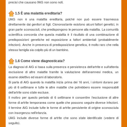
precisi che causano l’AIG non sono noti.
1.5 È una malattia ereditaria?
L’AIG non è una malattia ereditaria, poiché non può essere trasmessa
direttamente dai genitori ai figli. Ciononostante esistono alcuni fattori genetici, in
gran parte sconosciuti, che predispongono le persone alla malattia. La comunità
scientifica concorda che questa malattia è il risultato di una combinazione di
predisposizioni genetiche ed esposizione a fattori ambientali (probabilmente
infezioni). Anche in presenza di predisposizione genetica, è molto raro che nella
stessa famiglia sia colpito più di un bambino.
1.6 Come viene diagnosticata?
La diagnosi di AIG si basa sulla presenza e persistenza dell’artrite e sull’attenta
esclusione di altre malattie tramite la valutazione dell’anamnesi medica, un
esame obiettivo ed esami di laboratorio.
Si parla di AIG quando la malattia inizia prima dei 16 anni, i sintomi durano per
più di 6 settimane e tutte le altre malattie che potrebbero essere responsabili
dell’artrite sono state escluse.
Il motivo per questo periodo di 6 settimane è consentire l’esclusione di altre
forme di artrite temporanea come quelle che possono seguire diverse infezioni.
Il termine AIG include tutte le forme di artrite persistente di origine sconosciuta
con insorgenza nell’infanzia.
L’AIG include diverse forme di artrite che sono state identificate (vedere di
seguito).