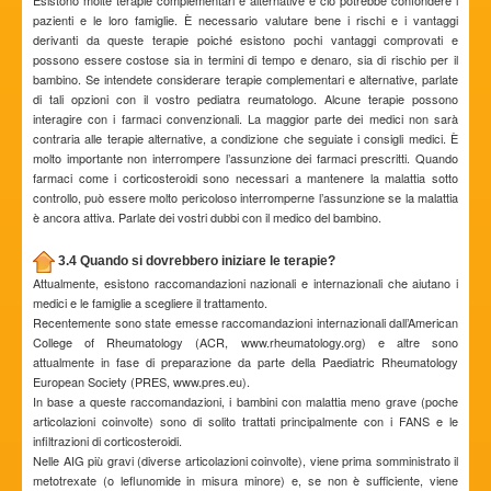
pazienti e le loro famiglie. È necessario valutare bene i rischi e i vantaggi
derivanti da queste terapie poiché esistono pochi vantaggi comprovati e
possono essere costose sia in termini di tempo e denaro, sia di rischio per il
bambino. Se intendete considerare terapie complementari e alternative, parlate
di tali opzioni con il vostro pediatra reumatologo. Alcune terapie possono
interagire con i farmaci convenzionali. La maggior parte dei medici non sarà
contraria alle terapie alternative, a condizione che seguiate i consigli medici. È
molto importante non interrompere l’assunzione dei farmaci prescritti. Quando
farmaci come i corticosteroidi sono necessari a mantenere la malattia sotto
controllo, può essere molto pericoloso interromperne l’assunzione se la malattia
è ancora attiva. Parlate dei vostri dubbi con il medico del bambino.
3.4 Quando si dovrebbero iniziare le terapie?
Attualmente, esistono raccomandazioni nazionali e internazionali che aiutano i
medici e le famiglie a scegliere il trattamento.
Recentemente sono state emesse raccomandazioni internazionali dall’American
College of Rheumatology (ACR, www.rheumatology.org) e altre sono
attualmente in fase di preparazione da parte della Paediatric Rheumatology
European Society (PRES, www.pres.eu).
In base a queste raccomandazioni, i bambini con malattia meno grave (poche
articolazioni coinvolte) sono di solito trattati principalmente con i FANS e le
infiltrazioni di corticosteroidi.
Nelle AIG più gravi (diverse articolazioni coinvolte), viene prima somministrato il
metotrexate (o leflunomide in misura minore) e, se non è sufficiente, viene