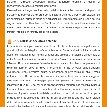
fratello). Potrebbe svilupparsi l’uveite anteriore cronica e quindi si
raccomandano controlli regolari degli occhi.
L’evoluzione a lungo termine della malattia è variabile, poiché la risposta al
trattamento può essere diversa per la malattia cutanea e per le articolazioni. Se
un bambino ha l’artrite in meno di 5 articolazioni, il trattamento è lo stesso del tipo
oligoarticolare. Se il bambino ha l’artrite in più di 5 articolazioni, il trattamento è lo
stesso delle forme poliarticolari. La differenza può essere legata alla risposta al
trattamento sia per l’artrite, sia per la psoriasi.
2.1.5 Artrite associata a entesite
Le manifestazioni più comuni sono le artriti che colpiscono principalmente le
grandi articolazioni degli arti inferiori e l’entesite. Entesite significa infiammazione
dell’entesi, il punto in cui i tendini si attaccano alle ossa (il tallone è un esempio di
entesi). Un’infiammazione localizzata in quest’area è di solito associata a dolore
intenso. Più comunemente l’entesite è localizzata sulla pianta del piede e sul
retro del tallone, dove si trova il tendine di Achille. A volte questi pazienti
sviluppano uveite anteriore acuta. A differenza di altre forme di AIG, l’uveite
anteriore di solito si presenta con occhi rossi e lacrimanti e una maggiore
sensibilità alla luce. La maggior parte dei pazienti è positiva all’esame di
laboratorio HLA B27 che valuta la predisposizione familiare alla malattia. Questa
forma colpisce soprattutto i maschi e di solito inizia dopo i 6 anni di età. Il
decorso di questa forma è variabile. In alcuni pazienti, dopo un po’ di tempo la
malattia diventa quiescente, mentre in altri si diffonde anche alla parte bassa
della colonna vertebrale e alle articolazioni attaccate al bacino, le articolazioni
sacroiliache, limitando i movimenti quando si piega la schiena. Il dolore alla parte