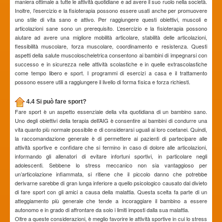
maniera ottimale a tutte le attività quotidiane e ad avere il suo ruolo nella società.
Inoltre, l’esercizio e la fisioterapia possono essere usati anche per promuovere
uno stile di vita sano e attivo. Per raggiungere questi obiettivi, muscoli e
articolazioni sane sono un prerequisito. L’esercizio e la fisioterapia possono
aiutare ad avere una migliore mobilità articolare, stabilità delle articolazioni,
flessibilità muscolare, forza muscolare, coordinamento e resistenza. Questi
aspetti della salute muscoloscheletrica consentono ai bambini di impegnarsi con
successo e in sicurezza nelle attività scolastiche e in quelle extrascolastiche
come tempo libero e sport. I programmi di esercizi a casa e il trattamento
possono essere utili a raggiungere il livello di forma fisica e forza richiesti.
4.4 Si può fare sport?
Fare sport è un aspetto essenziale della vita quotidiana di un bambino sano.
Uno degli obiettivi della terapia dell’AIG è consentire ai bambini di condurre una
vita quanto più normale possibile e di considerarsi uguali ai loro coetanei. Quindi,
la raccomandazione generale è di permettere ai pazienti di partecipare alle
attività sportive e confidare che si fermino in caso di dolore alle articolazioni,
informando gli allenatori di evitare infortuni sportivi, in particolare negli
adolescenti. Sebbene lo stress meccanico non sia vantaggioso per
un’articolazione infiammata, si ritiene che il piccolo danno che potrebbe
derivarne sarebbe di gran lunga inferiore a quello psicologico causato dal divieto
di fare sport con gli amici a causa della malattia. Questa scelta fa parte di un
atteggiamento più generale che tende a incoraggiare il bambino a essere
autonomo e in grado di affrontare da solo i limiti imposti dalla sua malattia.
Oltre a queste considerazioni, è meglio favorire le attività sportive in cui lo stress