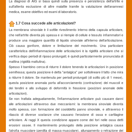
La diagnosi di AIG si basa quindi sulla presenza e persistenza dell’artrite e
sull’attenta esclusione di altre malattie tramite la valutazione dell’anamnesi
medica, esame obiettivo ed esami di laboratorio.
1.7 Cosa succede alle articolazioni?
La membrana sinoviale è il sottile rivestimento interno della capsula articolare,
che nell’artrite diventa più spessa e si riempie di cellule e tessuto infiammatori e
produce una maggiore quantità di liquido sinoviale all’interno dell’articolazione.
Ciò causa gonfiore, dolore e limitazione del movimento. Una particolare
caratteristica dell’infiammazione delle articolazioni è la rigidità articolare che si
verifica dopo periodi di riposo prolungati; è quindi particolarmente pronunciata di
mattina (rigidità mattutina).
Spesso il bambino cerca di ridurre il dolore tenendo le articolazioni in posizione
semiflessa; questa posizione è detta "antalgica" per sottolineare il fatto che mira
a ridurre il dolore. Se mantenuta per periodi prolungati (di solito più di 1 mese),
questa posizione anomala porta all’accorciamento (contrazione) dei muscoli e
dei tendini e allo sviluppo di deformità in flessione (posizioni anomale delle
articolazioni).
Se non trattata adeguatamente, l’infiammazione articolare può causare danni
alle articolazioni attraverso due meccanismi: la membrana sinoviale diventa
molto spessa, con formazione del cosiddetto panno sinoviale, e attraverso il
rilascio di diverse sostanze che causano l’erosione di ossa e cartilagine
articolare. Ai raggi X questa condizione appare come dei fori nelle ossa detti
erosioni ossee. Il mantenimento prolungato della posizione antalgica causa
l’atrofia muscolare (perdita di massa muscolare), allungamento o retrazione dei