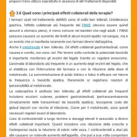
proporvi il loro utilizzo soprattutto in assenza di altri trattamenti disponibili.
3.6 Quali sono i principali effetti collaterali della terapia?
I farmaci usati nel trattamento dell’AIG sono di solito ben tollerati. L’intolleranza
gastrica, l’effetto collaterale più frequente dei
FANS
(devono essere quindi
assunti a stomaco pieno), è meno comune nei bambini che negli adulti. I FANS
possono causare un aumento dei livelli di alcuni enzimi epatici nel sangue, ma è
un evento che si manifesta raramente con farmaci diversi dall’aspirina.
Anche il
metotrexate
è ben tollerato. Gli effetti collaterali gastrointestinali, come
nausea e vomito, non sono rari. Per tenere sotto controllo la potenziale tossicità
è importante monitorare gli enzimi del fegato tramite un regolare emocromo.
L’anomalia di laboratorio più frequente è un aumento degli enzimi del fegato, che
si stabilizza con l’interruzione del farmaco o con la riduzione della dose di
metotrexate. La somministrazione di acido folinico o folico è efficace nel ridurre
la frequenza o tossicità epatica. Raramente si registrano reazioni di
ipersensibilità al metotrexate.
La salazopirina è piuttosto ben tollerata; gli effetti collaterali più frequenti
includono eruzioni cutanee, problemi gastrointestinali, ipertransaminasemia
(innalzamento delle transaminasi da tossicità epatica), leucopenia (calo dei
globuli bianchi con rischio di infezione). Come per il metotrexate, sono quindi
necessari regolari esami di laboratorio.
L’uso di corticosteroidi a lungo termine a dosaggi elevati è associato a diversi
effetti collaterali importanti. Questi includono una riduzione della crescita e
l’osteoporosi ossia la riduzione di calcio nelle ossa. I corticosteroidi a dosi più
alte causano un notevole aumento dell’appetito, che può a sua volta comportare