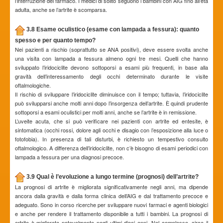
l’interruzione del farmaco. I medici di solito seguono i bambini con AIG fino all’età
adulta, anche se l’artrite è scomparsa.
3.8 Esame oculistico (esame con lampada a fessura): quanto
spesso e per quanto tempo?
Nei pazienti a rischio (soprattutto se ANA positivi), deve essere svolta anche
una visita con lampada a fessura almeno ogni tre mesi. Quelli che hanno
sviluppato l’iridociclite devono sottoporsi a esami più frequenti, in base alla
gravità dell’interessamento degli occhi determinato durante le visite
oftalmologiche.
Il rischio di sviluppare l’iridociclite diminuisce con il tempo; tuttavia, l’iridociclite
può svilupparsi anche molti anni dopo l’insorgenza dell’artrite. È quindi prudente
sottoporsi a esami oculistici per molti anni, anche se l’artrite è in remissione.
L’uveite acuta, che si può verificare nei pazienti con artrite ed entesite, è
sintomatica (occhi rossi, dolore agli occhi e disagio con l’esposizione alla luce o
fotofobia). In presenza di tali disturbi, è richiesto un tempestivo consulto
oftalmologico. A differenza dell’iridociclite, non c’è bisogno di esami periodici con
lampada a fessura per una diagnosi precoce.
3.9 Qual è l’evoluzione a lungo termine (prognosi) dell’artrite?
La prognosi di artrite è migliorata significativamente negli anni, ma dipende
ancora dalla gravità e dalla forma clinica dell’AIG e dal trattamento precoce e
adeguato. Sono in corso ricerche per sviluppare nuovi farmaci e agenti biologici
e anche per rendere il trattamento disponibile a tutti i bambini. La prognosi di
artrite è migliorata notevolmente negli ultimi dieci anni. Nel complesso, circa il