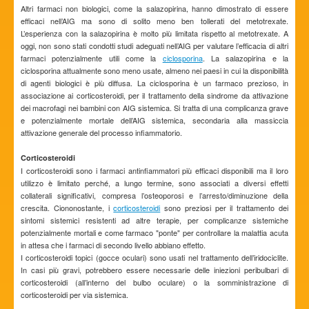
Altri farmaci non biologici, come la salazopirina, hanno dimostrato di essere
efficaci nell’AIG ma sono di solito meno ben tollerati del metotrexate.
L’esperienza con la salazopirina è molto più limitata rispetto al metotrexate. A
oggi, non sono stati condotti studi adeguati nell’AIG per valutare l’efficacia di altri
farmaci potenzialmente utili come la
ciclosporina
. La salazopirina e la
ciclosporina attualmente sono meno usate, almeno nei paesi in cui la disponibilità
di agenti biologici è più diffusa. La ciclosporina è un farmaco prezioso, in
associazione ai corticosteroidi, per il trattamento della sindrome da attivazione
dei macrofagi nei bambini con AIG sistemica. Si tratta di una complicanza grave
e potenzialmente mortale dell’AIG sistemica, secondaria alla massiccia
attivazione generale del processo infiammatorio.
Corticosteroidi
I corticosteroidi sono i farmaci antinfiammatori più efficaci disponibili ma il loro
utilizzo è limitato perché, a lungo termine, sono associati a diversi effetti
collaterali significativi, compresa l’osteoporosi e l’arresto/diminuzione della
crescita. Ciononostante, i
corticosteroidi
sono preziosi per il trattamento dei
sintomi sistemici resistenti ad altre terapie, per complicanze sistemiche
potenzialmente mortali e come farmaco "ponte" per controllare la malattia acuta
in attesa che i farmaci di secondo livello abbiano effetto.
I corticosteroidi topici (gocce oculari) sono usati nel trattamento dell’iridociclite.
In casi più gravi, potrebbero essere necessarie delle iniezioni peribulbari di
corticosteroidi (all’interno del bulbo oculare) o la somministrazione di
corticosteroidi per via sistemica.