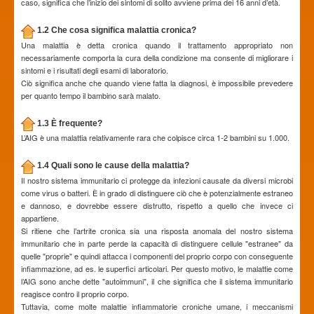
caso, significa che l’inizio dei sintomi di solito avviene prima dei 16 anni d’età.
1.2 Che cosa significa malattia cronica?
Una malattia è detta cronica quando il trattamento appropriato non
necessariamente comporta la cura della condizione ma consente di migliorare i
sintomi e i risultati degli esami di laboratorio.
Ciò significa anche che quando viene fatta la diagnosi, è impossibile prevedere
per quanto tempo il bambino sarà malato.
1.3 È frequente?
L’AIG è una malattia relativamente rara che colpisce circa 1-2 bambini su 1.000.
1.4 Quali sono le cause della malattia?
Il nostro sistema immunitario ci protegge da infezioni causate da diversi microbi
come virus o batteri. È in grado di distinguere ciò che è potenzialmente estraneo
e dannoso, e dovrebbe essere distrutto, rispetto a quello che invece ci
appartiene.
Si ritiene che l’artrite cronica sia una risposta anomala del nostro sistema
immunitario che in parte perde la capacità di distinguere cellule "estranee" da
quelle "proprie" e quindi attacca i componenti del proprio corpo con conseguente
infiammazione, ad es. le superfici articolari. Per questo motivo, le malattie come
l’AIG sono anche dette "autoimmuni", il che significa che il sistema immunitario
reagisce contro il proprio corpo.
Tuttavia, come molte malattie infiammatorie croniche umane, i meccanismi