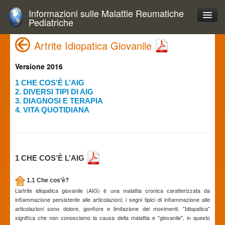
Informazioni sulle Malattie Reumatiche
Pediatriche
Artrite Idiopatica Giovanile
Versione 2016
1 CHE COS’È L’AIG
2. DIVERSI TIPI DI AIG
3. DIAGNOSI E TERAPIA
4. VITA QUOTIDIANA
1 CHE COS’È L’AIG
1.1 Che cos’è?
L’artrite idiopatica giovanile (AIG) è una malattia cronica caratterizzata da
infiammazione persistente alle articolazioni; i segni tipici di infiammazione alle
articolazioni sono dolore, gonfiore e limitazione dei movimenti. "Idiopatica"
significa che non conosciamo la causa della malattia e "giovanile", in questo