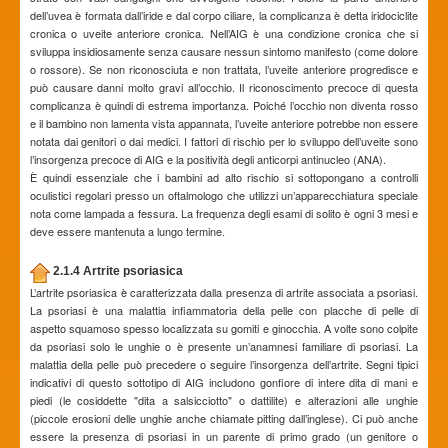
dell’uvea è formata dall’iride e dal corpo ciliare, la complicanza è detta iridociclite
cronica o uveite anteriore cronica. Nell’AIG è una condizione cronica che si
sviluppa insidiosamente senza causare nessun sintomo manifesto (come dolore
o rossore). Se non riconosciuta e non trattata, l’uveite anteriore progredisce e
può causare danni molto gravi all’occhio. Il riconoscimento precoce di questa
complicanza è quindi di estrema importanza. Poiché l’occhio non diventa rosso
e il bambino non lamenta vista appannata, l’uveite anteriore potrebbe non essere
notata dai genitori o dai medici. I fattori di rischio per lo sviluppo dell’uveite sono
l’insorgenza precoce di AIG e la positività degli anticorpi antinucleo (ANA).
È quindi essenziale che i bambini ad alto rischio si sottopongano a controlli
oculistici regolari presso un oftalmologo che utilizzi un’apparecchiatura speciale
nota come lampada a fessura. La frequenza degli esami di solito è ogni 3 mesi e
deve essere mantenuta a lungo termine.
2.1.4 Artrite psoriasica
L’artrite psoriasica è caratterizzata dalla presenza di artrite associata a psoriasi.
La psoriasi è una malattia infiammatoria della pelle con placche di pelle di
aspetto squamoso spesso localizzata su gomiti e ginocchia. A volte sono colpite
da psoriasi solo le unghie o è presente un’anamnesi familiare di psoriasi. La
malattia della pelle può precedere o seguire l’insorgenza dell’artrite. Segni tipici
indicativi di questo sottotipo di AIG includono gonfiore di intere dita di mani e
piedi (le cosiddette "dita a salsicciotto" o dattilite) e alterazioni alle unghie
(piccole erosioni delle unghie anche chiamate pitting dall’inglese). Ci può anche
essere la presenza di psoriasi in un parente di primo grado (un genitore o