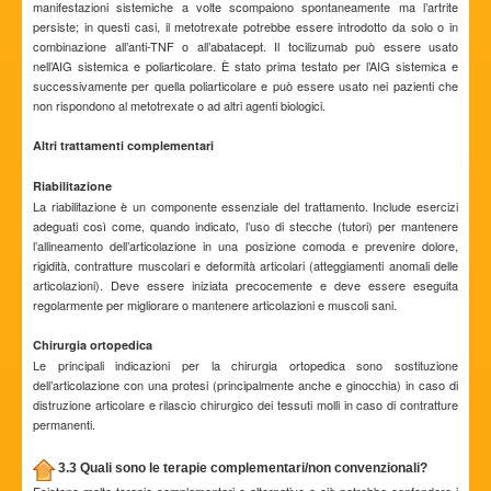
manifestazioni sistemiche a volte scompaiono spontaneamente ma l’artrite
persiste; in questi casi, il metotrexate potrebbe essere introdotto da solo o in
combinazione all’anti-TNF o all’abatacept. Il tocilizumab può essere usato
nell’AIG sistemica e poliarticolare. È stato prima testato per l’AIG sistemica e
successivamente per quella poliarticolare e può essere usato nei pazienti che
non rispondono al metotrexate o ad altri agenti biologici.
Altri trattamenti complementari
Riabilitazione
La riabilitazione è un componente essenziale del trattamento. Include esercizi
adeguati così come, quando indicato, l’uso di stecche (tutori) per mantenere
l’allineamento dell’articolazione in una posizione comoda e prevenire dolore,
rigidità, contratture muscolari e deformità articolari (atteggiamenti anomali delle
articolazioni). Deve essere iniziata precocemente e deve essere eseguita
regolarmente per migliorare o mantenere articolazioni e muscoli sani.
Chirurgia ortopedica
Le principali indicazioni per la chirurgia ortopedica sono sostituzione
dell’articolazione con una protesi (principalmente anche e ginocchia) in caso di
distruzione articolare e rilascio chirurgico dei tessuti molli in caso di contratture
permanenti.
3.3 Quali sono le terapie complementari/non convenzionali?
Esistono molte terapie complementari e alternative e ciò potrebbe confondere i