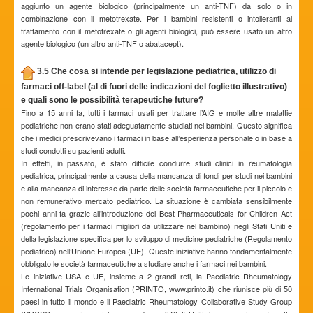
aggiunto un agente biologico (principalmente un anti-TNF) da solo o in
combinazione con il metotrexate. Per i bambini resistenti o intolleranti al
trattamento con il metotrexate o gli agenti biologici, può essere usato un altro
agente biologico (un altro anti-TNF o abatacept).
3.5 Che cosa si intende per legislazione pediatrica, utilizzo di
farmaci off-label (al di fuori delle indicazioni del foglietto illustrativo)
e quali sono le possibilità terapeutiche future?
Fino a 15 anni fa, tutti i farmaci usati per trattare l’AIG e molte altre malattie
pediatriche non erano stati adeguatamente studiati nei bambini. Questo significa
che i medici prescrivevano i farmaci in base all’esperienza personale o in base a
studi condotti su pazienti adulti.
In effetti, in passato, è stato difficile condurre studi clinici in reumatologia
pediatrica, principalmente a causa della mancanza di fondi per studi nei bambini
e alla mancanza di interesse da parte delle società farmaceutiche per il piccolo e
non remunerativo mercato pediatrico. La situazione è cambiata sensibilmente
pochi anni fa grazie all’introduzione del Best Pharmaceuticals for Children Act
(regolamento per i farmaci migliori da utilizzare nel bambino) negli Stati Uniti e
della legislazione specifica per lo sviluppo di medicine pediatriche (Regolamento
pediatrico) nell’Unione Europea (UE). Queste iniziative hanno fondamentalmente
obbligato le società farmaceutiche a studiare anche i farmaci nei bambini.
Le iniziative USA e UE, insieme a 2 grandi reti, la Paediatric Rheumatology
International Trials Organisation (PRINTO, www.printo.it) che riunisce più di 50
paesi in tutto il mondo e il Paediatric Rheumatology Collaborative Study Group