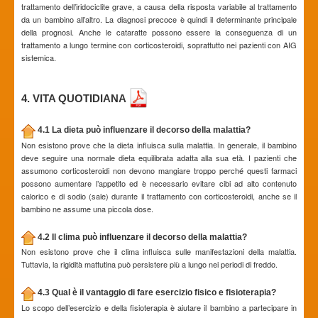
trattamento dell’iridociclite grave, a causa della risposta variabile al trattamento
da un bambino all’altro. La diagnosi precoce è quindi il determinante principale
della prognosi. Anche le cataratte possono essere la conseguenza di un
trattamento a lungo termine con corticosteroidi, soprattutto nei pazienti con AIG
sistemica.
4. VITA QUOTIDIANA
4.1 La dieta può influenzare il decorso della malattia?
Non esistono prove che la dieta influisca sulla malattia. In generale, il bambino
deve seguire una normale dieta equilibrata adatta alla sua età. I pazienti che
assumono corticosteroidi non devono mangiare troppo perché questi farmaci
possono aumentare l’appetito ed è necessario evitare cibi ad alto contenuto
calorico e di sodio (sale) durante il trattamento con corticosteroidi, anche se il
bambino ne assume una piccola dose.
4.2 Il clima può influenzare il decorso della malattia?
Non esistono prove che il clima influisca sulle manifestazioni della malattia.
Tuttavia, la rigidità mattutina può persistere più a lungo nei periodi di freddo.
4.3 Qual è il vantaggio di fare esercizio fisico e fisioterapia?
Lo scopo dell’esercizio e della fisioterapia è aiutare il bambino a partecipare in