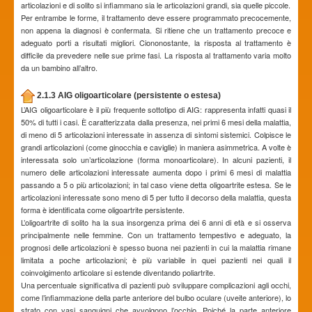
articolazioni e di solito si infiammano sia le articolazioni grandi, sia quelle piccole.
Per entrambe le forme, il trattamento deve essere programmato precocemente,
non appena la diagnosi è confermata. Si ritiene che un trattamento precoce e
adeguato porti a risultati migliori. Ciononostante, la risposta al trattamento è
difficile da prevedere nelle sue prime fasi. La risposta al trattamento varia molto
da un bambino all’altro.
2.1.3 AIG oligoarticolare (persistente o estesa)
L’AIG oligoarticolare è il più frequente sottotipo di AIG: rappresenta infatti quasi il
50% di tutti i casi. È caratterizzata dalla presenza, nei primi 6 mesi della malattia,
di meno di 5 articolazioni interessate in assenza di sintomi sistemici. Colpisce le
grandi articolazioni (come ginocchia e caviglie) in maniera asimmetrica. A volte è
interessata solo un’articolazione (forma monoarticolare). In alcuni pazienti, il
numero delle articolazioni interessate aumenta dopo i primi 6 mesi di malattia
passando a 5 o più articolazioni; in tal caso viene detta oligoartrite estesa. Se le
articolazioni interessate sono meno di 5 per tutto il decorso della malattia, questa
forma è identificata come oligoartrite persistente.
L’oligoartrite di solito ha la sua insorgenza prima dei 6 anni di età e si osserva
principalmente nelle femmine. Con un trattamento tempestivo e adeguato, la
prognosi delle articolazioni è spesso buona nei pazienti in cui la malattia rimane
limitata a poche articolazioni; è più variabile in quei pazienti nei quali il
coinvolgimento articolare si estende diventando poliartrite.
Una percentuale significativa di pazienti può sviluppare complicazioni agli occhi,
come l’infiammazione della parte anteriore del bulbo oculare (uveite anteriore), lo
strato con vasi sanguigni che avvolgono l’occhio. Poiché la parte anteriore