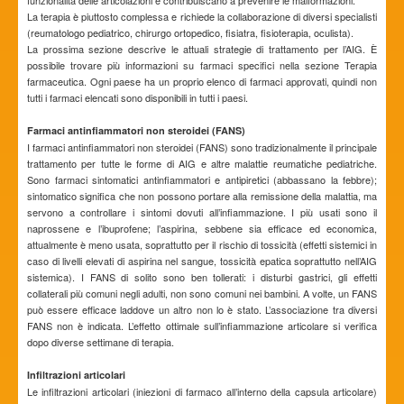
funzionalità delle articolazioni e contribuiscano a prevenire le malformazioni.
La terapia è piuttosto complessa e richiede la collaborazione di diversi specialisti
(reumatologo pediatrico, chirurgo ortopedico, fisiatra, fisioterapia, oculista).
La prossima sezione descrive le attuali strategie di trattamento per l’AIG. È
possibile trovare più informazioni su farmaci specifici nella sezione Terapia
farmaceutica. Ogni paese ha un proprio elenco di farmaci approvati, quindi non
tutti i farmaci elencati sono disponibili in tutti i paesi.
Farmaci antinfiammatori non steroidei (FANS)
I farmaci antinfiammatori non steroidei (FANS) sono tradizionalmente il principale
trattamento per tutte le forme di AIG e altre malattie reumatiche pediatriche.
Sono farmaci sintomatici antinfiammatori e antipiretici (abbassano la febbre);
sintomatico significa che non possono portare alla remissione della malattia, ma
servono a controllare i sintomi dovuti all’infiammazione. I più usati sono il
naprossene e l’ibuprofene; l’aspirina, sebbene sia efficace ed economica,
attualmente è meno usata, soprattutto per il rischio di tossicità (effetti sistemici in
caso di livelli elevati di aspirina nel sangue, tossicità epatica soprattutto nell’AIG
sistemica). I FANS di solito sono ben tollerati: i disturbi gastrici, gli effetti
collaterali più comuni negli adulti, non sono comuni nei bambini. A volte, un FANS
può essere efficace laddove un altro non lo è stato. L’associazione tra diversi
FANS non è indicata. L’effetto ottimale sull’infiammazione articolare si verifica
dopo diverse settimane di terapia.
Infiltrazioni articolari
Le infiltrazioni articolari (iniezioni di farmaco all’interno della capsula articolare)