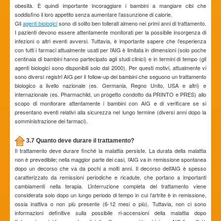
obesità. È quindi importante incoraggiare i bambini a mangiare cibi che
soddisfino il loro appetito senza aumentare l’assunzione di calorie.
Gli
agenti biologici
sono di solito ben tollerati almeno nei primi anni di trattamento.
I pazienti devono essere attentamente monitorati per la possibile insorgenza di
infezioni o altri eventi avversi. Tuttavia, è importante sapere che l’esperienza
con tutti i farmaci attualmente usati per l’AIG è limitata in dimensioni (solo poche
centinaia di bambini hanno partecipato agli studi clinici) e in termini di tempo (gli
agenti biologici sono disponibili solo dal 2000). Per questi motivi, attualmente vi
sono diversi registri AIG per il follow-up dei bambini che seguono un trattamento
biologico a livello nazionale (es. Germania, Regno Unito, USA e altri) e
internazionale (es. Pharmachild, un progetto condotto da PRINTO e PRES) allo
scopo di monitorare attentamente i bambini con AIG e di verificare se si
presentano eventi relativi alla sicurezza nel lungo termine (diversi anni dopo la
somministrazione dei farmaci).
3.7 Quanto deve durare il trattamento?
Il trattamento deve durare finché la malattia persiste. La durata della malattia
non è prevedibile; nella maggior parte dei casi, l’AIG va in remissione spontanea
dopo un decorso che va da pochi a molti anni. Il decorso dell’AIG è spesso
caratterizzato da remissioni periodiche e ricadute, che portano a importanti
cambiamenti nella terapia. L’interruzione completa del trattamento viene
considerata solo dopo un lungo periodo di tempo in cui l’artrite è in remissione,
ossia inattiva o non più presente (6-12 mesi o più). Tuttavia, non ci sono
informazioni definitive sulla possibile ri-accensioni della malattia dopo