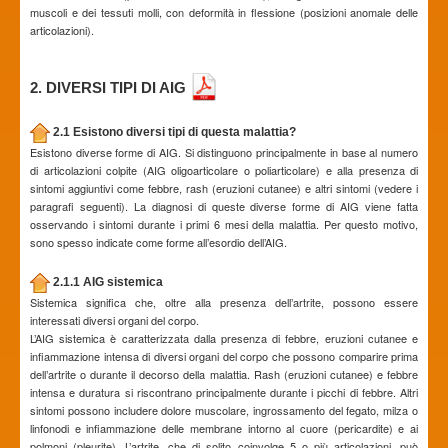
muscoli e dei tessuti molli, con deformità in flessione (posizioni anomale delle
articolazioni).
2. DIVERSI TIPI DI AIG
2.1 Esistono diversi tipi di questa malattia?
Esistono diverse forme di AIG. Si distinguono principalmente in base al numero
di articolazioni colpite (AIG oligoarticolare o poliarticolare) e alla presenza di
sintomi aggiuntivi come febbre, rash (eruzioni cutanee) e altri sintomi (vedere i
paragrafi seguenti). La diagnosi di queste diverse forme di AIG viene fatta
osservando i sintomi durante i primi 6 mesi della malattia. Per questo motivo,
sono spesso indicate come forme all’esordio dell’AIG.
2.1.1 AIG sistemica
Sistemica significa che, oltre alla presenza dell’artrite, possono essere
interessati diversi organi del corpo.
L’AIG sistemica è caratterizzata dalla presenza di febbre, eruzioni cutanee e
infiammazione intensa di diversi organi del corpo che possono comparire prima
dell’artrite o durante il decorso della malattia. Rash (eruzioni cutanee) e febbre
intensa e duratura si riscontrano principalmente durante i picchi di febbre. Altri
sintomi possono includere dolore muscolare, ingrossamento del fegato, milza o
linfonodi e infiammazione delle membrane intorno al cuore (pericardite) e ai
polmoni (pleurite). L’artrite, che di solito coinvolge 5 o più articolazioni, può