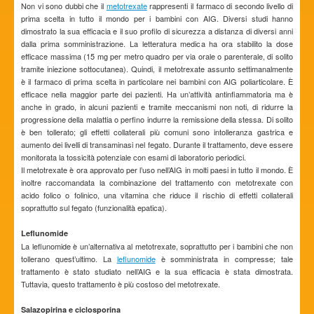
Non vi sono dubbi che il
metotrexate
rappresenti il farmaco di secondo livello di
prima scelta in tutto il mondo per i bambini con AIG. Diversi studi hanno
dimostrato la sua efficacia e il suo profilo di sicurezza a distanza di diversi anni
dalla prima somministrazione. La letteratura medica ha ora stabilito la dose
efficace massima (15 mg per metro quadro per via orale o parenterale, di solito
tramite iniezione sottocutanea). Quindi, il metotrexate assunto settimanalmente
è il farmaco di prima scelta in particolare nei bambini con AIG poliarticolare. È
efficace nella maggior parte dei pazienti. Ha un’attività antinfiammatoria ma è
anche in grado, in alcuni pazienti e tramite meccanismi non noti, di ridurre la
progressione della malattia o perfino indurre la remissione della stessa. Di solito
è ben tollerato; gli effetti collaterali più comuni sono intolleranza gastrica e
aumento dei livelli di transaminasi nel fegato. Durante il trattamento, deve essere
monitorata la tossicità potenziale con esami di laboratorio periodici.
Il metotrexate è ora approvato per l’uso nell’AIG in molti paesi in tutto il mondo. È
inoltre raccomandata la combinazione del trattamento con metotrexate con
acido folico o folinico, una vitamina che riduce il rischio di effetti collaterali
soprattutto sul fegato (funzionalità epatica).
Leflunomide
La leflunomide è un’alternativa al metotrexate, soprattutto per i bambini che non
tollerano quest’ultimo. La
leflunomide
è somministrata in compresse; tale
trattamento è stato studiato nell’AIG e la sua efficacia è stata dimostrata.
Tuttavia, questo trattamento è più costoso del metotrexate.
Salazopirina e ciclosporina