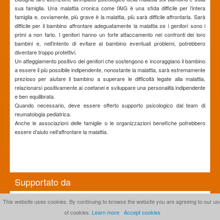
sua famiglia. Una malattia cronica come l’AIG è una sfida difficile per l’intera
famiglia e, ovviamente, più grave è la malattia, più sarà difficile affrontarla. Sarà
difficile per il bambino affrontare adeguatamente la malattia se i genitori sono i
primi a non farlo. I genitori hanno un forte attaccamento nei confronti dei loro
bambini e, nell’intento di evitare al bambino eventuali problemi, potrebbero
diventare troppo protettivi.
Un atteggiamento positivo dei genitori che sostengono e incoraggiano il bambino
a essere il più possibile indipendente, nonostante la malattia, sarà estremamente
prezioso per aiutare il bambino a superare le difficoltà legate alla malattia,
relazionarsi positivamente ai coetanei e sviluppare una personalità indipendente
e ben equilibrata.
Quando necessario, deve essere offerto supporto psicologico dal team di
reumatologia pediatrica.
Anche le associazioni delle famiglie o le organizzazioni benefiche potrebbero
essere d’aiuto nell’affrontare la malattia.
Supportato da
This website uses cookies. By continuing to browse the website you are agreeing to our us
of cookies.
Learn more
Accept cookies