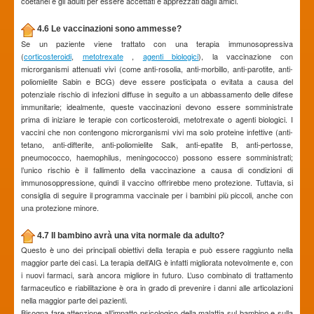
coetanei e gli adulti per essere accettati e apprezzati dagli amici.
4.6 Le vaccinazioni sono ammesse?
Se un paziente viene trattato con una terapia immunosopressiva
(
corticosteroidi
,
metotrexate
,
agenti biologici
), la vaccinazione con
microrganismi attenuati vivi (come anti-rosolia, anti-morbillo, anti-parotite, anti-
poliomielite Sabin e BCG) deve essere posticipata o evitata a causa del
potenziale rischio di infezioni diffuse in seguito a un abbassamento delle difese
immunitarie; idealmente, queste vaccinazioni devono essere somministrate
prima di iniziare le terapie con corticosteroidi, metotrexate o agenti biologici. I
vaccini che non contengono microrganismi vivi ma solo proteine infettive (anti-
tetano, anti-difterite, anti-poliomielite Salk, anti-epatite B, anti-pertosse,
pneumococco, haemophilus, meningococco) possono essere somministrati;
l’unico rischio è il fallimento della vaccinazione a causa di condizioni di
immunosoppressione, quindi il vaccino offrirebbe meno protezione. Tuttavia, si
consiglia di seguire il programma vaccinale per i bambini più piccoli, anche con
una protezione minore.
4.7 Il bambino avrà una vita normale da adulto?
Questo è uno dei principali obiettivi della terapia e può essere raggiunto nella
maggior parte dei casi. La terapia dell’AIG è infatti migliorata notevolmente e, con
i nuovi farmaci, sarà ancora migliore in futuro. L’uso combinato di trattamento
farmaceutico e riabilitazione è ora in grado di prevenire i danni alle articolazioni
nella maggior parte dei pazienti.
Bisogna fare attenzione all’impatto psicologico della malattia sul bambino e sulla