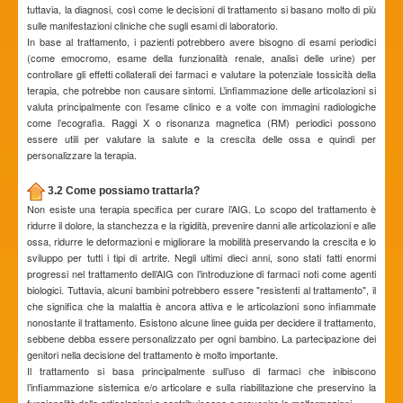
tuttavia, la diagnosi, così come le decisioni di trattamento si basano molto di più
sulle manifestazioni cliniche che sugli esami di laboratorio.
In base al trattamento, i pazienti potrebbero avere bisogno di esami periodici
(come emocromo, esame della funzionalità renale, analisi delle urine) per
controllare gli effetti collaterali dei farmaci e valutare la potenziale tossicità della
terapia, che potrebbe non causare sintomi. L’infiammazione delle articolazioni si
valuta principalmente con l’esame clinico e a volte con immagini radiologiche
come l’ecografia. Raggi X o risonanza magnetica (RM) periodici possono
essere utili per valutare la salute e la crescita delle ossa e quindi per
personalizzare la terapia.
3.2 Come possiamo trattarla?
Non esiste una terapia specifica per curare l’AIG. Lo scopo del trattamento è
ridurre il dolore, la stanchezza e la rigidità, prevenire danni alle articolazioni e alle
ossa, ridurre le deformazioni e migliorare la mobilità preservando la crescita e lo
sviluppo per tutti i tipi di artrite. Negli ultimi dieci anni, sono stati fatti enormi
progressi nel trattamento dell’AIG con l’introduzione di farmaci noti come agenti
biologici. Tuttavia, alcuni bambini potrebbero essere "resistenti al trattamento", il
che significa che la malattia è ancora attiva e le articolazioni sono infiammate
nonostante il trattamento. Esistono alcune linee guida per decidere il trattamento,
sebbene debba essere personalizzato per ogni bambino. La partecipazione dei
genitori nella decisione del trattamento è molto importante.
Il trattamento si basa principalmente sull’uso di farmaci che inibiscono
l’infiammazione sistemica e/o articolare e sulla riabilitazione che preservino la