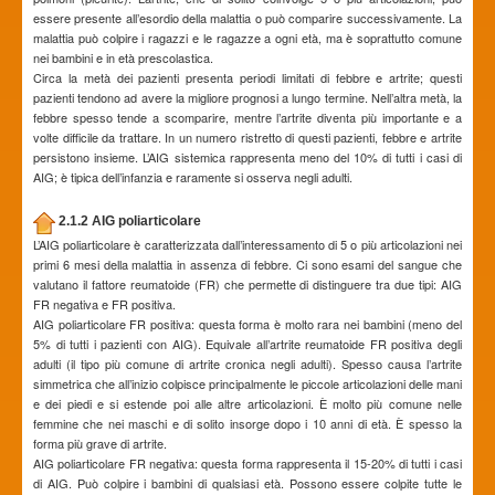
essere presente all’esordio della malattia o può comparire successivamente. La
malattia può colpire i ragazzi e le ragazze a ogni età, ma è soprattutto comune
nei bambini e in età prescolastica.
Circa la metà dei pazienti presenta periodi limitati di febbre e artrite; questi
pazienti tendono ad avere la migliore prognosi a lungo termine. Nell’altra metà, la
febbre spesso tende a scomparire, mentre l’artrite diventa più importante e a
volte difficile da trattare. In un numero ristretto di questi pazienti, febbre e artrite
persistono insieme. L’AIG sistemica rappresenta meno del 10% di tutti i casi di
AIG; è tipica dell’infanzia e raramente si osserva negli adulti.
2.1.2 AIG poliarticolare
L’AIG poliarticolare è caratterizzata dall’interessamento di 5 o più articolazioni nei
primi 6 mesi della malattia in assenza di febbre. Ci sono esami del sangue che
valutano il fattore reumatoide (FR) che permette di distinguere tra due tipi: AIG
FR negativa e FR positiva.
AIG poliarticolare FR positiva: questa forma è molto rara nei bambini (meno del
5% di tutti i pazienti con AIG). Equivale all’artrite reumatoide FR positiva degli
adulti (il tipo più comune di artrite cronica negli adulti). Spesso causa l’artrite
simmetrica che all’inizio colpisce principalmente le piccole articolazioni delle mani
e dei piedi e si estende poi alle altre articolazioni. È molto più comune nelle
femmine che nei maschi e di solito insorge dopo i 10 anni di età. È spesso la
forma più grave di artrite.
AIG poliarticolare FR negativa: questa forma rappresenta il 15-20% di tutti i casi
di AIG. Può colpire i bambini di qualsiasi età. Possono essere colpite tutte le