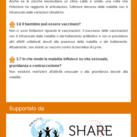
Anche se le zecche necessitano un clima caldo e umido, una volta che
l’infezione ha raggiunto le articolazioni, l’ulteriore decorso della malattia non è
influenzato dalle variazioni climatiche.
3.6 Il bambino può essere vaccinato?
Non ci sono limitazioni riguardo le vaccinazioni. Il successo delle vaccinazioni
non è influenzato dalla malattia o dal trattamento antibiotico e non si prevedono
altri effetti collaterali dovuti alla presenza della malattia o del trattamento.
Attualmente, non esiste un vaccino contro la borreliosi di Lyme.
3.7 In che modo la malattia influisce su vita sessuale,
gravidanza e contraccezione?
Non esistono restrizioni all’attività sessuale o alla gravidanza dovute alla
malattia.
Supportato da