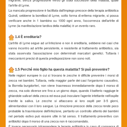
migrante, senza progressione verso gli stadi successivi della malattia, quale
l’artrite di Lyme.
La mancata progressione è facilitata dall’impiego precoce della terapia antibiotica
Quindi, sebbene la borelliosi di Lyme, sotto forma di eritema migrante, si possa
verificare anche in 1 bambino su 1000 ogni anno, l’occorrenza dell’artrite di
Lyme (la manifestazione tardiva della malattia) è un evento raro.
1.4 È ereditaria?
L’artrite di Lyme segue ad un’infezione e non è ereditaria, sebbene nei casi che
vanno incontro ad artrite persistente, e resistente al trattamento antibiotico, sia
stata osservata l’associazione con determinati marcatori genetici. Tuttavia i
meccanismi precisi di questa predisposizione non sono noti.
1.5 Perché mio figlio ha questa malattia? Si può prevenire?
Nelle regioni europee in cui si trovano le zecche è difficile prevenire i morsi di
zecca nei bambini. Tuttavia, nella maggior parte dei casi l’organismo causativo,
la Borrelia burgdorferi, non viene trasmesso immediatamente dopo il morso di
zecca, ma solo diverse ore fino a un giorno dopo, quando il batterio raggiuge le
ghiandole salivari della zecca ed essa può inoculare l’agente infettante nell’ospite
tramite la saliva. Le zecche si attaccano ai loro ospiti per 3-5 giorni,
alimentandosi con il loro sangue. La rimozione precoce della zecca rende poco
probabile la trasmissione dell’infezione, pertanto un controllo attento dei bambini
nel periodo estivo può essere utile in tal senso. Il trattamento preventivo con
antibiotici dopo il morso di una zecca non è raccomandato.
È invece necessario intraprendere la terapia antibiotica in caso di comparsa di