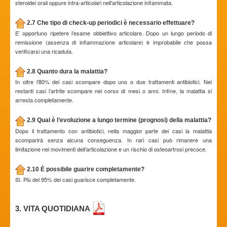
steroidei orali oppure intra-articolari nell’articolazione infiammata.
2.7 Che tipo di check-up periodici è necessario effettuare?
E’ opportuno ripetere l’esame obbiettivo articolare. Dopo un lungo periodo di
remissione (assenza di infiammazione articolare) è improbabile che possa
verificarsi una ricaduta.
2.8 Quanto dura la malattia?
In oltre l’80% dei casi scompare dopo uno o due trattamenti antibiotici. Nei
restanti casi l’artrite scompare nel corso di mesi o anni. Infine, la malattia si
arresta completamente.
2.9 Qual è l’evoluzione a lungo termine (prognosi) della malattia?
Dopo il trattamento con antibiotici, nella maggior parte dei casi la malattia
scomparirà senza alcuna conseguenza. In rari casi può rimanere una
limitazione nei movimenti dell’articolazione e un rischio di osteoartrosi precoce.
2.10 È possibile guarire completamente?
Sì. Più del 95% dei casi guarisce completamente.
3. VITA QUOTIDIANA