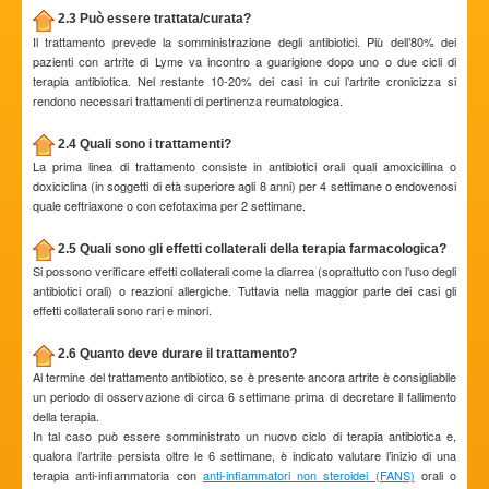
2.3 Può essere trattata/curata?
Il trattamento prevede la somministrazione degli antibiotici. Più dell’80% dei
pazienti con artrite di Lyme va incontro a guarigione dopo uno o due cicli di
terapia antibiotica. Nel restante 10-20% dei casi in cui l’artrite cronicizza si
rendono necessari trattamenti di pertinenza reumatologica.
2.4 Quali sono i trattamenti?
La prima linea di trattamento consiste in antibiotici orali quali amoxicillina o
doxiciclina (in soggetti di età superiore agli 8 anni) per 4 settimane o endovenosi
quale ceftriaxone o con cefotaxima per 2 settimane.
2.5 Quali sono gli effetti collaterali della terapia farmacologica?
Si possono verificare effetti collaterali come la diarrea (soprattutto con l’uso degli
antibiotici orali) o reazioni allergiche. Tuttavia nella maggior parte dei casi gli
effetti collaterali sono rari e minori.
2.6 Quanto deve durare il trattamento?
Al termine del trattamento antibiotico, se è presente ancora artrite è consigliabile
un periodo di osservazione di circa 6 settimane prima di decretare il fallimento
della terapia.
In tal caso può essere somministrato un nuovo ciclo di terapia antibiotica e,
qualora l’artrite persista oltre le 6 settimane, è indicato valutare l’inizio di una
terapia anti-infiammatoria con
anti-infiammatori non steroidei (FANS)
orali o