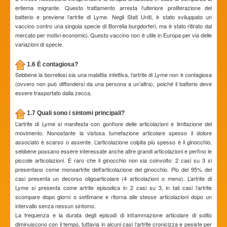
eritema migrante. Questo trattamento arresta l’ulteriore proliferazione del
batterio e previene l’artrite di Lyme. Negli Stati Uniti, è stato sviluppato un
vaccino contro una singola specie di Borrelia burgdorferi, ma è stato ritirato dal
mercato per motivi economici. Questo vaccino non è utile in Europa per via delle
variazioni di specie.
1.6 È contagiosa?
Sebbene la borreliosi sia una malattia infettiva, l’artrite di Lyme non è contagiosa
(ovvero non può diffondersi da una persona a un’altra), poiché il batterio deve
essere trasportato dalla zecca.
1.7 Quali sono i sintomi principali?
L’artrite di Lyme si manifesta con gonfiore delle articolazioni e limitazione del
movimento. Nonostante la vistosa tumefazione articolare spesso il dolore
associato è scarso o assente. L’articolazione colpita più spesso è il ginocchio,
sebbene possano essere interessate anche altre grandi articolazioni e perfino le
piccole articolazioni. È raro che il ginocchio non sia coinvolto: 2 casi su 3 si
presentano come monoartrite dell’articolazione del ginocchio. Più del 95% dei
casi presenta un decorso oligoarticolare (4 articolazioni o meno). L’artrite di
Lyme si presenta come artrite episodica in 2 casi su 3, in tali casi l’artrite
scompare dopo giorni o settimane e ritorna alle stesse articolazioni dopo un
intervallo senza nessun sintomo.
La frequenza e la durata degli episodi di infiammazione articolare di solito
diminuiscono con il tempo, tuttavia in alcuni casi l’artrite cronicizza e pesiste per