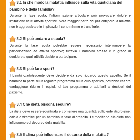
3.1 In che modo la malattia influisce sulla vita quotidiana del
bambino e della famiglia?
Durante la fase acuta, l’infiammazione articolare può provocare dolore e
limitazione nelle attività sportive. Nella maggior parte dei pazienti però la malattia
non è aggressiva e le implicazioni sono minime e transitorie.
3.2 Si può andare a scuola?
Durante la fase acuta potrebbe essere necessario interrompere la
partecipazione ad attività sportive; tuttavia il bambino stesso è in grado di
decidere a quali attività desidera partecipare.
3.3 Si può fare sport?
Il bambino/adolescente deve decidere da solo riguardo questo aspetto. Se il
bambino fa parte di un regolare programma di un club sportivo, potrebbe essere
vantaggioso ridurre i requisiti di tale programma o adattarli ai desideri del
paziente.
3.4 Che dieta bisogna seguire?
La dieta deve essere equilibrata e contenere una quantità sufficiente di proteine,
calcio e vitamine per un bambino in fase di crescita. Le modifiche alla dieta non
influiscono sul decorso della malattia.
3.5 Il clima può influenzare il decorso della malattia?