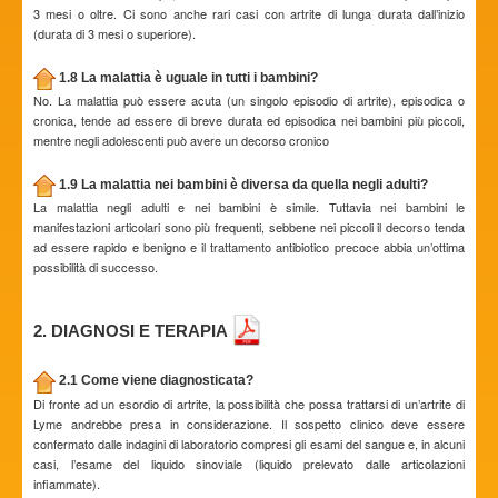
3 mesi o oltre. Ci sono anche rari casi con artrite di lunga durata dall’inizio
(durata di 3 mesi o superiore).
1.8 La malattia è uguale in tutti i bambini?
No. La malattia può essere acuta (un singolo episodio di artrite), episodica o
cronica, tende ad essere di breve durata ed episodica nei bambini più piccoli,
mentre negli adolescenti può avere un decorso cronico
1.9 La malattia nei bambini è diversa da quella negli adulti?
La malattia negli adulti e nei bambini è simile. Tuttavia nei bambini le
manifestazioni articolari sono più frequenti, sebbene nei piccoli il decorso tenda
ad essere rapido e benigno e il trattamento antibiotico precoce abbia un’ottima
possibilità di successo.
2. DIAGNOSI E TERAPIA
2.1 Come viene diagnosticata?
Di fronte ad un esordio di artrite, la possibilità che possa trattarsi di un’artrite di
Lyme andrebbe presa in considerazione. Il sospetto clinico deve essere
confermato dalle indagini di laboratorio compresi gli esami del sangue e, in alcuni
casi, l’esame del liquido sinoviale (liquido prelevato dalle articolazioni
infiammate).