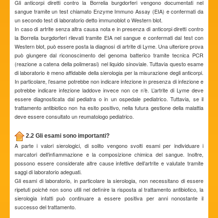
Gli anticorpi diretti contro la Borrelia burgdorferi vengono documentati nel
sangue tramite un test chiamato Enzyme Immuno Assay (EIA) e confermati da
un secondo test di laboratorio detto immunoblot o Western blot.
In caso di artrite senza altra causa nota e in presenza di anticorpi diretti contro
la Borrelia burgdorferi rilevati tramite EIA nel sangue e confermati dal test con
Western blot, può essere posta la diagnosi di artrite di Lyme. Una ulteriore prova
può giungere dal riconoscimento del genoma batterico tramite tecnica PCR
(reazione a catena della polimerasi) nel liquido sinoviale. Tuttavia questo esame
di laboratorio è meno affidabile della sierologia per la misurazione degli anticorpi.
In particolare, l’esame potrebbe non indicare infezione in presenza di infezione e
potrebbe indicare infezione laddove invece non ce n’è. L’artrite di Lyme deve
essere diagnosticata dal pediatra o in un ospedale pediatrico. Tuttavia, se il
trattamento antibiotico non ha esito positivo, nella futura gestione della malattia
deve essere consultato un reumatologo pediatrico.
2.2 Gli esami sono importanti?
A parte i valori sierologici, di solito vengono svolti esami per individuare i
marcatori dell’infiammazione e la composizione chimica del sangue. Inoltre,
possono essere considerate altre cause infettive dell’artrite e valutate tramite
saggi di laboratorio adeguati.
Gli esami di laboratorio, in particolare la sierologia, non necessitano di essere
ripetuti poiché non sono utili nel definire la risposta al trattamento antibiotico, la
sierologia infatti può continuare a essere positiva per anni nonostante il
successo del trattamento.