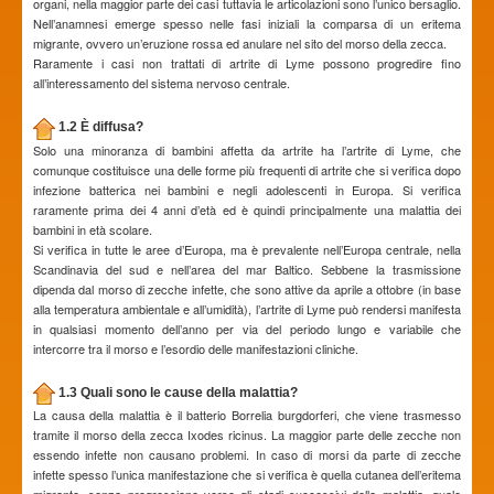
organi, nella maggior parte dei casi tuttavia le articolazioni sono l’unico bersaglio.
Nell’anamnesi emerge spesso nelle fasi iniziali la comparsa di un eritema
migrante, ovvero un’eruzione rossa ed anulare nel sito del morso della zecca.
Raramente i casi non trattati di artrite di Lyme possono progredire fino
all’interessamento del sistema nervoso centrale.
1.2 È diffusa?
Solo una minoranza di bambini affetta da artrite ha l’artrite di Lyme, che
comunque costituisce una delle forme più frequenti di artrite che si verifica dopo
infezione batterica nei bambini e negli adolescenti in Europa. Si verifica
raramente prima dei 4 anni d’età ed è quindi principalmente una malattia dei
bambini in età scolare.
Si verifica in tutte le aree d’Europa, ma è prevalente nell’Europa centrale, nella
Scandinavia del sud e nell’area del mar Baltico. Sebbene la trasmissione
dipenda dal morso di zecche infette, che sono attive da aprile a ottobre (in base
alla temperatura ambientale e all’umidità), l’artrite di Lyme può rendersi manifesta
in qualsiasi momento dell’anno per via del periodo lungo e variabile che
intercorre tra il morso e l’esordio delle manifestazioni cliniche.
1.3 Quali sono le cause della malattia?
La causa della malattia è il batterio Borrelia burgdorferi, che viene trasmesso
tramite il morso della zecca Ixodes ricinus. La maggior parte delle zecche non
essendo infette non causano problemi. In caso di morsi da parte di zecche
infette spesso l’unica manifestazione che si verifica è quella cutanea dell’eritema