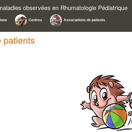
 maladies observées en Rhumatologie Pédiatrique
tions
Centres
Associations de patients
 patients