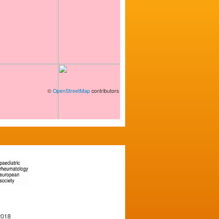
©
OpenStreetMap
contributors
2018