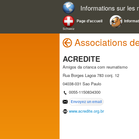
Informations sur les
Page d’accueil
Informa
Schweiz
Associations de
ACREDITE
Amigos da crianca com reumatismo
Rua Borges Lagoa 783 conj. 12
04038-031 Sao Paulo
0055-1150834300
www.acredite.org.br