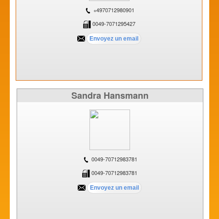
+4970712980901
0049-7071295427
Sandra Hansmann
0049-70712983781
0049-70712983781