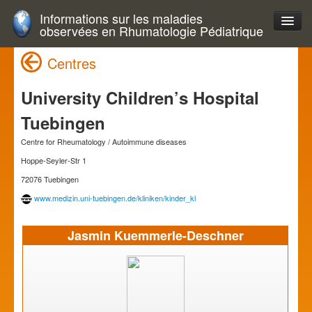
Informations sur les maladies
observées en Rhumatologie Pédiatrique
Centres
University Children’s Hospital
Tuebingen
Centre for Rheumatology / Autoimmune diseases
Hoppe-Seyler-Str 1
72076 Tuebingen
www.medizin.uni-tuebingen.de/kliniken/kinder_kl
Jasmin Kuemmerle-Deschner