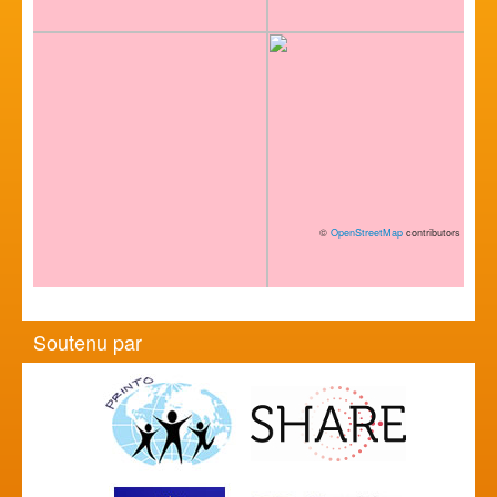
©
OpenStreetMap
contributors
Soutenu par