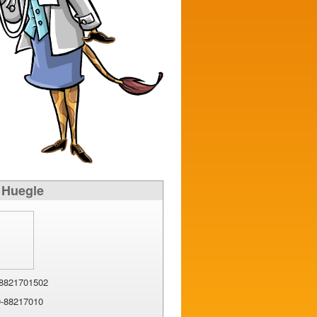
 Huegle
8821701502
-88217010