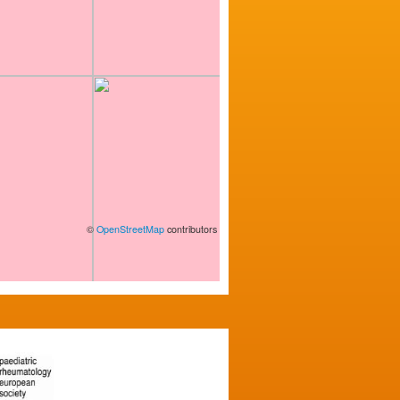
©
OpenStreetMap
contributors