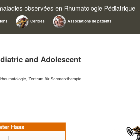
 maladies observées en Rhumatologie Pédiatrique
tions
Centres
Associations de patients
diatric and Adolescent
drheumatologie, Zentrum für Schmerztherapie
eter Haas