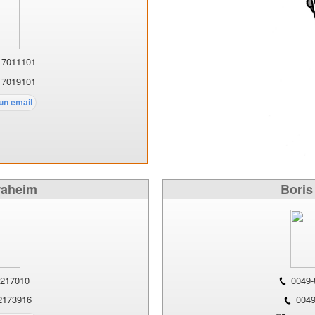
17011101
17019101
raheim
Boris
217010
0049-
2173916
0049