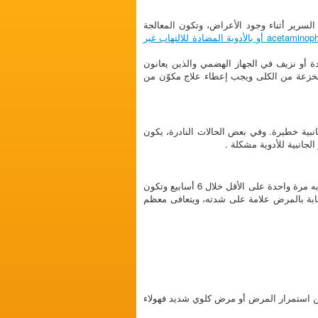
 السرير أثناء وجود الأعراض، وتكون المعالجة
acetaminophen أو بالأدوية المضادة للالتهاب غير
 أو نزيف في الجهاز الهضمي والذين يعانون
لخزعة من الكلى ويجب إعطاء علاج مكوّن من
جانبية خطيرة. وفي بعض الحالات النادرة، يكون
تبلغ مدة الدوره الكامله للمرض حوالي 4-6 أسابيع. يُعاني نصف الأطفال المصابين بمرض فُرْفُرِيَّة هينوخ شونلاين من تكرار الإصابة به مرة واحدة على الأقل خلال 6 أسابيع وتكون
لإصابة بالمرض علامة على شدته، ويتعافى معظم
من استمرار المرض أو مرض كلوي شديد فهولاء