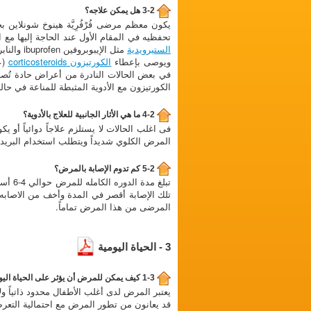
3-2 هل يمكن علاجه؟
يكون معظم مرضى فُرْفُرِيَّة هينوخ شونلاين ب
تحفظيه في المقام الأول عند الحاجة إليها مع 
الستيرويدية
مثل الإيبوبروفين ibuprofen والنابروكسين naproxen وذلك عندما تكون الشكوى من المفاصل أكثر وضوحاً.
ويوصى بإعطاء
الكورتيزون corticosteroids
(ع
في بعض الحالات النادرة من أعراض حادة تُص
الكورتيزون مع الأدوية المثبطة للمناعة في حال
4-2 ما هي الأثار الجانبية للعلاج بالأدوية؟
فى اغلب الحالات لا يستلزم علاجاً دوائياً أو 
المرض الكلوي شديداً ويتطلب استخدام البريدنيزون prednisone وأدوية مثبطة للمناعة لمدة طويلة ,وفي هذه الحالة قد تمثل الآثار الجانب
5-2 كم تدوم الإصابة بالمرض؟
تلك الإصابة أقصر في المدة وأخف من الاصابه ا
المرضى من هذا المرض تماماً.
3 - الحياة اليومية
1-3 كيف يمكن للمرض أن يؤثر على الحياة اليومية للطفل المصاب ولعائلته وما هي أنواع الفحوصات الدورية الضرورية؟
يعتبر المرض لدى أغلب الأطفال محدود ذاتياً
قد يعانون من تطور المرض مع احتمالية التعر