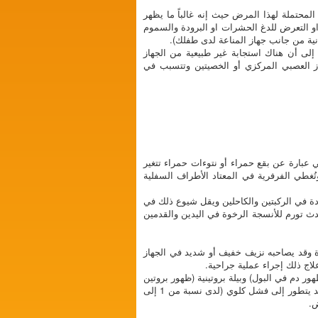
 المحتملة لهذا المرض حيث إنه غالباً ما يظهر
 او التعرض للدغ الحشرات او البرودة والسموم
وانية من جانب جهاز المناعة لدى طفلك).
ن المناعي A (IgA) في آفات فُرْفُرِيَّة هينوخ شونلاين إلى أن هناك استجابة غير طبيعية من الجهاز
جهاز العصبي المركزي أو الخصيتين وتتسبب في
 عبارة عن بقع حمراء أو نتوءات حمراء تتغير
ُغطي الفرفرية في المعتاد الأطراف السفلية
مفاصل) عادة في الركبتين والكاحلين ويقل شيوع ذلك في
دث تورم للأنسجة الرخوة في اليدين والقدمين
 متقطعاً ويُشعَر به حول السرة وقد يصاحبه نزيف خفيف أو شديد في الجهاز
لاج ذلك إجراء عملية جراحية.
35% من المرضى) كما قد تحدث بيلة دموية (ظهور دم في البول) وبيلة بروتينية (ظهور بروتين
في البول) خفيفة أو شديدة. عادة لا تكون مشاكل الكليتين خطيرة، وقد يدوم المرض الكلوي في حالات نادرة لشهور أو سنوات وقد يتطور إلى فشل كلوي (لدى نسبة من 1 إلى