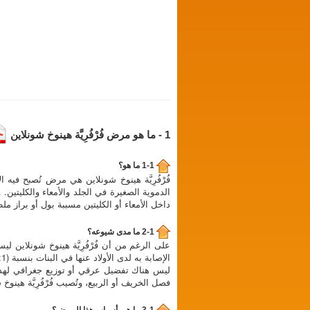
1 - ما هو مرض فُرْفُرِيَّة هينوخ شونلاين
1-1 ما هو؟
فُرْفُرِيَّة هينوخ شونلاين هي مرض تُصبح فيه 
الدموية الصغيرة في الجلد والأمعاء والكليتين. 
داخل الأمعاء أو الكليتين مسببة بول أو براز ملطخ
2-1 ما مدى شيوعه؟
الإصابة به لدى الأولاد عنها في البنات بنسبة (2:1).
ليس هناك تفضيل عرقي أو توزيع جغرافي لهذا
فصل الخريف أو الربيع، وتُصيب فُرْفُرِيَّة هينوخ شونلاين ما يقرب من 20