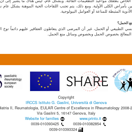
ل الخاص بطفلك مواعيد التطعيمات الفائتة. وبشكل عام، ليس هناك ما يشير إلى أ
بأمراض الكلى الأولية. ومع ذلك، يتم تجنب اللقاحات الحية الموهنة بشكل عام ن
وية المثبطة للمناعة أو العوامل البيولوجية.
سي الطبيعي أو الحمل، غير أن المرضى الذي يتعاطون العقاقير عليهم دائماً توخ ال
م المعالج بخصوص الحمل وبخصوص وسائل منع الحمل.
Copyright
IRCCS Istituto G. Gaslini
,
Università di Genova
iatria II, Reumatologia, EULAR Centre of Excellence in Rheumatology 2008-
Via Gaslini 5, 16147 Genova, Italy
Website for families
www.printo.it
0039-010393425
0039-010382854
0039-010393324