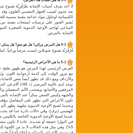
3-1 ما هي أسباب هذا المرض؟
لا أحد يعرف أسباب الإصابة بفُرْفُرِيَّة هينو
بعد عدوى تُصيب الجهاز التنفسي العلوي، وقد ل
الكيميائية اوتناول مواد غذائية معينة مسببة لل
المناعي تُهاجم الأوعية الدموية الصغيرة الم
الإصابة بالمرض.
4-1 هل المرض وراثي؟ هل هو معدٍ؟ هل يمكن الوقاية منه؟
فُرْفُرِيَّة هينوخ شونلاين ليست مرضاً وراثياً، ك
5-1 ما هي الأعراض الرئيسية؟
العرض الرئيسي لهذا المرض هو ظهور طفح جلدي 
مع مرور الوقت إلى كدمة أرجوانية اللون، وي
والأرداف ومع ذلك قد تظهر أيضاً بعض الاصابا
توجد لدى غالبية ا
المرفقين والأصابع، ويصحب الألم المفصلي و/أ
والجبهة وكيس الصفن مبكراً عند الإصابة بالمر
تكون الأعراض التي تظهر على المفاصل مؤقتة و
الهضمي (نزف). وفي حالات نادرة جداً قد يحدث 
5%). وفي مثل هذه الحالات لا بد من اللجوء إلى استشارة أخصائي الكلى (طبيب الكلى) والتعاون مع طبيب المريض في علاج المرض.
قد تسبق الأعراض المذكورة أعلاه أحياناً ظهور 