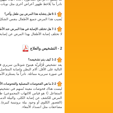
نادراً ما يُلاحَظ ظهور أعراض أخرى مثل نوبات
6-1 هل يتشابه هذا المرض بين طفل وآخر؟
يُصيب هذا المرض جميع الأطفال بنفس الشكل ت
7-1 هل تختلف الإصابة في هذا المرض عند الأطفال والبالغين؟
لا تختلف إصابة الأطفال بهذا المرض عن إصابة ا
2 - التشخيص والعلاج
1-2 كيف يتم تشخيصه؟
يعد تشخيص فُرْفُرِيَّة هينوخ شونلاين سريري ف
التالية على الأقل: آلام البطن وإصابة المفاصل
في صورة سريرية مماثلة. نادراً ما يستلزم الأمر أخذ خزع
2-2 ما هي الفحوصات المعملية والفحوصات الأخرى المفيدة؟
المتفاعل C هو قياس الالتهاب المج
المرض للكشف عن إصابة الكلى، والبيلة الدمو
(القصور الكلوي أو وجود بيلة بروتينية كبير
مضاعفات مثل انسداد الأمعاء.