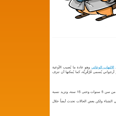
,
الالتهاب الوعائي
وهو عادة ما يُصيب الأوعية
واني يُسمى فُرْفُرِيَّة، كما يُمكنها أن تنزف
على الرغم من أن فُرْفُرِيَّة هينوخ شونلاين ليست مرضاً شائعاً، إلا أنها تعد الالتهاب الوعائي المجموعي الأكثر شيوعاً لدى الأطفال من سن 5 سنوات وحتى 15 سنة، وتزيد نسبة
الشتاء ولكن بعض الحالات تحدث أيضاً خلال