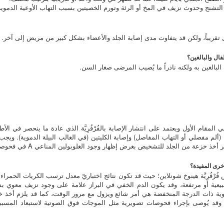
 التشنج وحدوث نزيف في المخ أو الرئة وتورم الخصيتين بسبب التهاب الأوعية الدموي
قريباً، ولكن قد يتفاوت مدى إصابة الجلد والأعضاء بشكل كبير من مريض إلى آخر.
لبالغين به ولكنه نادراً ما يُصيب المرضى صغار السن.
ي المقام الأول ويعتمد على انتشار الإصابة بالفُرْفُرِيَّة الذي عادة ما ينحصر في ا
 (ألم مفصلي أو التهاب المفاصل) وإصابة الكليتين (في الغالب البيلة الدموية). ويج
ة من الجلد للتشخيص بغرض إظهار وجود الغلوبولين المناعي A في فحوصات التركيب النسيجي.
موعي) طبيعية أو مرتفعة، وقد يكون الدم الخفي في البراز علامة على وجود نزيف معوي
ية ذات الدرجة المنخفضة هي أمر شائع ويزول مع مرور الوقت، كما قد يلزم أخذ خ
ة). وقد يُوصى بإجراء فحوصات تصويرية مثل الموجات فوق الصوتية لاستبعاد المسب