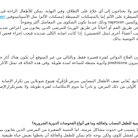
خير ولا يحتاجون إلى أي علاج على الإطلاق، وفي النهاية، يمكن للأطفال الراحة في
السيطرة على الألم إما بالمسكنات البسيطة (مسكنات الألم) مثل الأسيتامينوفين
ن طريق الفم أو أحياناً عن طريق الوريد) للمرضى الذين يعانون من أعراض شديدة
يب أعضاءً أخرى (مثل الخصيتين). إذا كانت اصابه الكلى شديده فيجب إجراء فحص 
ة التوصية بذلك.
يكون العلاج الدوائي لفترة قصيرة فقط، وبالتالي من غير المتوقع أن تكون هناك آثار 
ية للأدوية مشكلة .
لأولى من ذلك المرض، و نادراً ما تدوم الانتكاسات لفترة طويلة، ولا يعتبرتكرارا
 ولا يتسبب في حدوث مشاكل مزمنه، اما النسبة الصغيرة من المرضى الذين يعانون 
ض لفشل كلوي، ولكن بوجه عام يمكن للطفل والعائلة أن يحظوا بعيش حياة طبيعية.