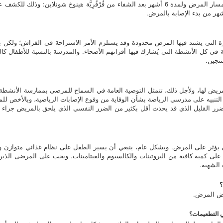
يلزم فحص عينات من البول عدة مرات خلال مسار المرض ولمدة 6 أشهر بعد الشفاء من فُرْفُرِيَّة
شهر من بدء الإصابة بالمرض.
فترة التي يشتد فيها المرض محدودة وقد يستلزم الأمر الاستراحة في الفراش؛ ولك
في كل الأنشطة التي يُشارك فيها أقرانهم الأصحاء. والمدرسة بالنسبة للأطفال كالع
تجين.
 لها، ولأجل ذلك، تتمثل التوصية العامة في السماح للمرضى بممارسة الأنشطة 
تنبيه على مدرسي الرياضة بشأن الوقاية من وقوع الإصابات الرياضية، وبالأخص للمرا
الضرر القليل الذي قد يحدث أقل بكثير من الضرر النفسي الذي يلحق بالمريض جرا
 أن يؤثر على المرض. وبشكل عام، ينبغي أن يسير الطفل على نظام غذائي متوازن
لى كمية كافية من البروتينات والكالسيوم والفيتامينات. ويجب على المرضى الذين ي
 الشهية.
راض المرض.