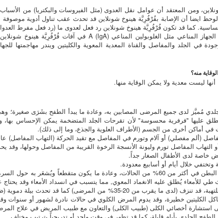
خ شونلاين، ومن المعتقد أن عوامل نقل العدوى (مثل الفيروسات والبكتريا) من الأسباب
وحظ ايضا أن الإصابة بفُرْفُرِيَّة هينوخ شونلاين قد تحدث عقب تناول أدوية موصوفة
حساسية. كما قد تكون فُرْفُرِيَّة هينوخ شونلاين رد فعل لعدوى ما (رد فعل مفرط العد
يُشير العثور على ترسبات لمنتجات معينة من الجهاز المناعي مثل الغلوبولي
وجودة في الجلد والمفاصل والقناة المعدية المعوية والكليتين ويندر مهاجمتها لل
ما أنها ليست معدية ولا يمكن الوقاية منها.
مُميَّز لدى جميع المرضى المصابين به، وعادة ما يبدأ الطفح بشَرَى صغيرة؛ وهي
ُطلق عليها "فرفرية محسوسة" لأن تقرحات الجلد المتضخمة يمكن الإحساس بها، وت
ت في أماكن أخرى من الجسم (الأطراف العلوية والجذع، وما إلى ذلك).
لمرضى (> 65٪) آلام في المفاصل (ألم مفصلي) أو آلام وتورم في المفاصل مع تقيد الحركة (التهاب ال
و التهاب المفاصل تورم وليونة الأنسجة الرخوة القريبة من المفاصل وحولها، وقد يح
ض خاصة لدى الأطفال الصغار جداً.
تختفي خلال أيام أو أسابيع معدودة.
وعندما تُصبح الأوعية الدموية ملتهبة يظهر ألم البطن في أكثر من 60% من الحالات، وعادة ما يكون
طي للأمعاء يُطلق عليه الانغماد المعوي, مما يتسبب في انسداد الأمعاء وقد يحتاج ع
عندما تُصبح الأوعية الدموية الخاصة بالكليتين ملتهبة، قد تنزف (لدى ما يقرب من 20-
الطفح الجلدي بأيام قليلة، كما قد تظهر في وقت واحد أو تدريجياً بترتيب مختلف.