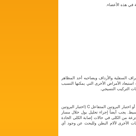
ة في هذه الأعضاء.
لأطراف السفلية والأرداف ويصاحبه أحد المظاهر
ب استبعاد الأمراض الأخرى التي يمكنها التسبب
ليست هناك فحوصات معينة تُسهم في تشخيص فُرْفُرِيَّة هينوخ شونلاين؛ حيث قد تكون نتائج اختباريّ معدل ترسب الكريات الحمراء أو اختبار البروتين المتفاعل C (اختبار البروتين
 بسيط. يجب أيضاً إجراء تحليل بول خلال مسار
زعة من الكلى في حالات إصابة الكلى الحادة
بات الأخرى لآلام البطن وللبحث عن وجود أي