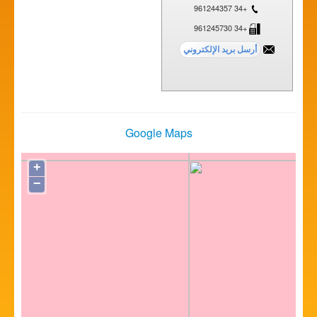
+34 961244357
+34 961245730
Google Maps
+
−