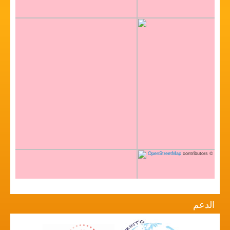
OpenStreetMap
contributors
©
الدعم