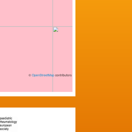
©
OpenStreetMap
contributors