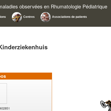
 maladies observées en Rhumatologie Pédiatrique
ions
Centres
Associations de patients
Kinderziekenhuis
oos
402851