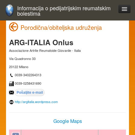
Informacija o pedijatrijskim reumatskim
bolestima
Porodična/obiteljska udruženja
ARG-ITALIA Onlus
Associazione Artrite Reumatoide Giovanile - Italia
Via Quadronno 33
20122 Milano
0039-3402264313
0039-0258431690
http://argitalia.wordpress.com
Google Maps