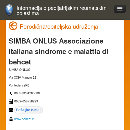
Informacija o pedijatrijskim reumatskim
bolestima
Porodična/obiteljska udruženja
SIMBA ONLUS Associazione
italiana sindrome e malattia di
behcet
SIMBA ONLUS
Via XXIV Maggio 28
Pontedera (PI)
0039-3294265508
0039-058758299
www.behcet.it