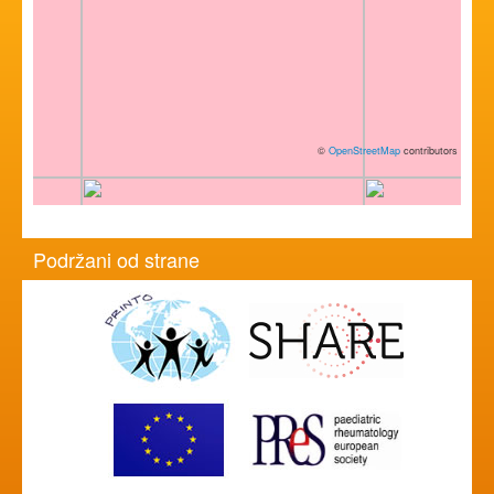
©
OpenStreetMap
contributors
Podržani od strane