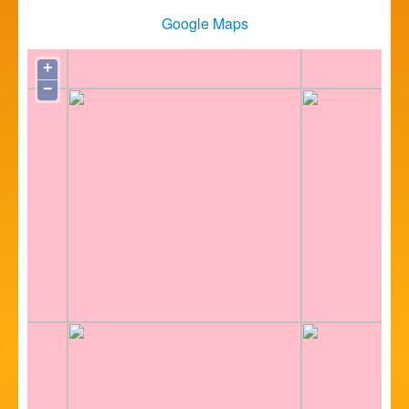
Google Maps
+
−