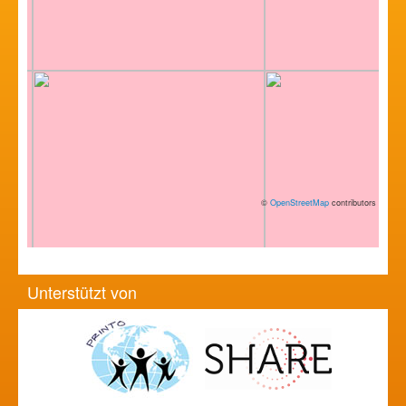
©
OpenStreetMap
contributors
Unterstützt von