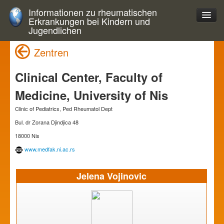
Informationen zu rheumatischen
Erkrankungen bei Kindern und
Jugendlichen
Zentren
Clinical Center, Faculty of
Medicine, University of Nis
Clinic of Pediatrics, Ped Rheumatol Dept
Bul. dr Zorana Djindjica 48
18000 Nis
www.medfak.ni.ac.rs
Jelena Vojinovic