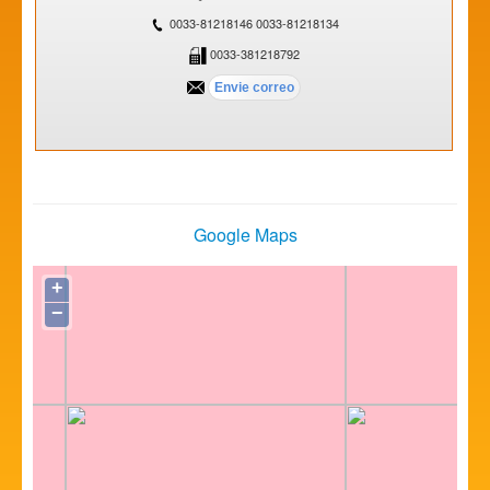
0033-81218146 0033-81218134
0033-381218792
Google Maps
+
−