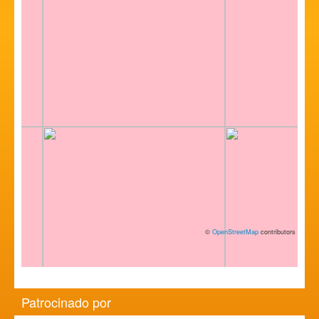
©
OpenStreetMap
contributors
Patrocinado por