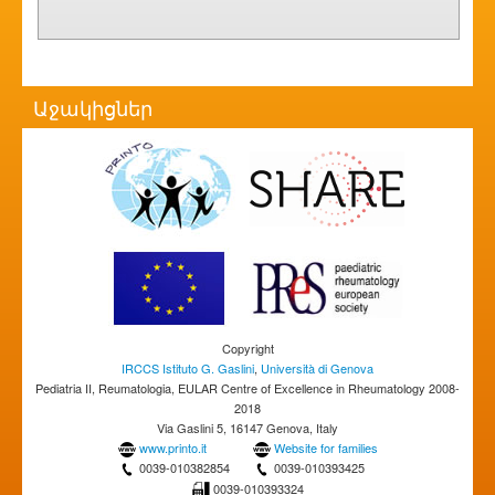
Աջակիցներ
Copyright
IRCCS Istituto G. Gaslini
,
Università di Genova
Pediatria II, Reumatologia, EULAR Centre of Excellence in Rheumatology 2008-
2018
Via Gaslini 5, 16147 Genova, Italy
www.printo.it
Website for families
0039-010382854
0039-010393425
0039-010393324